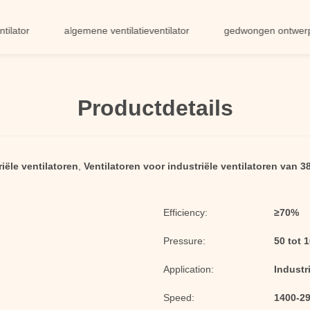
r
algemene ventilatieventilator
gedwongen ontwerpventil
Productdetails
iële ventilatoren
,
Ventilatoren voor industriële ventilatoren van 3
Efficiency:
≥70%
Pressure:
50 tot 
Application:
Industr
Speed:
1400-29