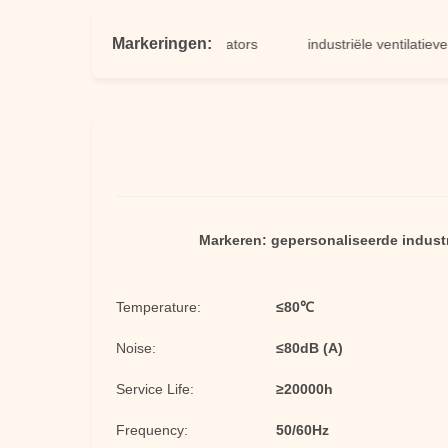
Markeringen:
gedwongen ontwerpventilators
industriële ventilatieventilato
Markeren:
gepersonaliseerde industr
Temperature:
≤80℃
Noise:
≤80dB (A)
Service Life:
≥20000h
Frequency:
50/60Hz