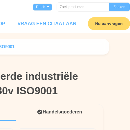
Dutch
Zoeken
OP
VRAAG EEN CITAAT AAN
Nu aanvragen
ISO9001
erde industriële
erde industriële
380v ISO9001
380v ISO9001
Handelsgoederen