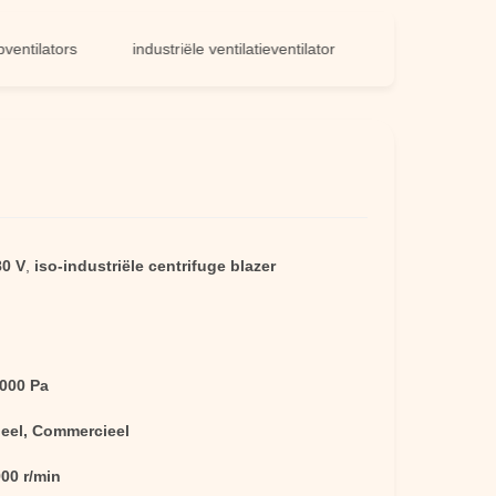
ators
industriële ventilatieventilator
algemene ventilatieve
80 V
,
iso-industriële centrifuge blazer
1000 Pa
ieel, Commercieel
00 r/min