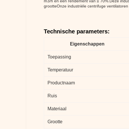
m3/h en een rendement van ≥ 70%.Deze indust
grootteOnze industriële centrifuge ventilatoren
Technische parameters:
Eigenschappen
Toepassing
Temperatuur
Productnaam
Ruis
Materiaal
Grootte