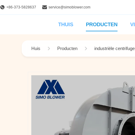
+86-373-5828637
service@simoblower.com
THUIS
PRODUCTEN
V
Huis
Producten
industriële centrifug