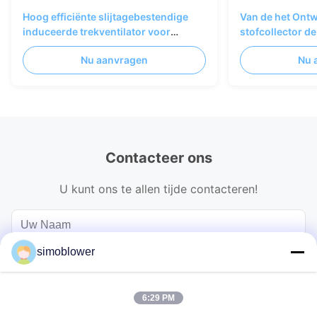
Hoog efficiënte slijtagebestendige
Van de het Ontw
induceerde trekventilator voor
stofcollector d
industriële ketelsystemen
zwaar werk ber
Nu aanvragen
Nu 
Centrifugaalven
Contacteer ons
U kunt ons te allen tijde contacteren!
simoblower
6:29 PM