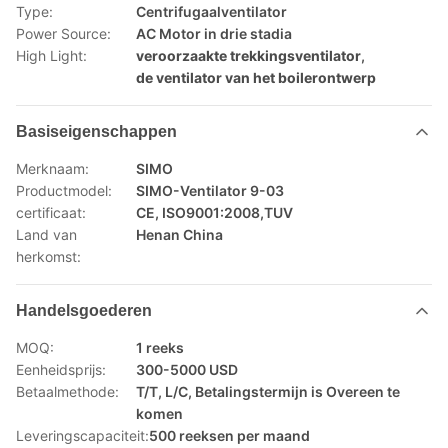
Type:
Centrifugaalventilator
Power Source:
AC Motor in drie stadia
High Light:
veroorzaakte trekkingsventilator
,
de ventilator van het boilerontwerp
Basiseigenschappen
Merknaam:
SIMO
Productmodel:
SIMO-Ventilator 9-03
certificaat:
CE, ISO9001:2008,TUV
Land van
Henan China
herkomst:
Handelsgoederen
MOQ:
1 reeks
Eenheidsprijs:
300-5000 USD
Betaalmethode:
T/T, L/C, Betalingstermijn is Overeen te
komen
Leveringscapaciteit:
500 reeksen per maand