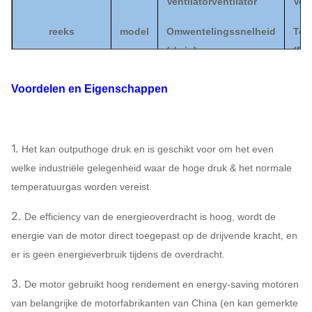
Ventilatorventilator
Vent
reeks
model
Omwentelingssnelheid
Tot
(
r/min)
(
Pa
)
Voordelen en Eigenschappen
9-03
8C
2950
Ventilatorventilator
9C
2950
1.
Het kan outputhoge druk en is geschikt voor om het even
welke industriële gelegenheid waar de hoge druk & het normale
temperatuurgas worden vereist.
2.
De efficiency van de energieoverdracht is hoog, wordt de
energie van de motor direct toegepast op de drijvende kracht, en
er is geen energieverbruik tijdens de overdracht.
3.
De motor gebruikt hoog rendement en energy-saving motoren
van belangrijke de motorfabrikanten van China (en kan gemerkte