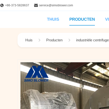
+86-373-5828637
service@simoblower.com
THUIS
PRODUCTEN
V
Huis
Producten
industriële centrifug