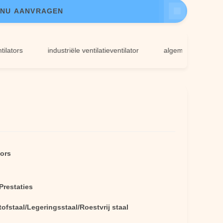
NU AANVRAGEN
rs
industriële ventilatieventilator
algemene ventilatieventi
ors
Prestaties
ofstaal/Legeringsstaal/Roestvrij staal