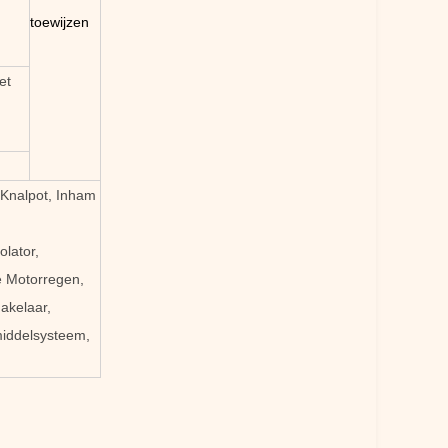
toewijzen
et
Knalpot, Inham
olator,
e Motorregen,
akelaar,
middelsysteem,