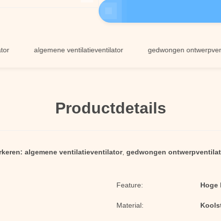
algemene ventilatieventilator
gedwongen ontwerpventilato
Productdetails
rkeren:
algemene ventilatieventilator
,
gedwongen ontwerpventilat
Feature:
Hoge 
Material:
Koolst