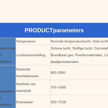
PRODUCTparameters
Temperatuur
Normale temperatuurlucht, Hete lucht
oepassing
Schone lucht, Stoffige lucht, Corrosie
e
Luchtsamenstelling
Brandbaar gas, Poedermaterialen, Li
ntilator
deeltjesmaterialen
Drijvende
800-2950
krachtdiameter
Snelheid van
375~1450
mainshaft
restaties
e
Drukwaaier
553~7218
ntilator