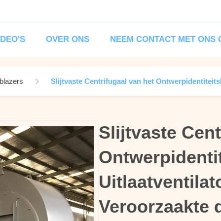
IDEO'S
OVER ONS
NEEM CONTACT MET ONS 
eblazers
Slijtvaste Centrifugaal van het Ontwerpidentiteits
Slijtvaste Cen
Slijtvaste Cen
Ontwerpidentit
Ontwerpidentit
Uitlaatventilat
Uitlaatventilat
Veroorzaakte d
Veroorzaakte d