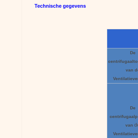
Technische gegevens
De
centrifugaalt
van d
Ventilatieve
De
centrifugaal
p
d
van
Ventilatieve