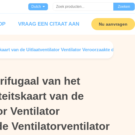
Dutch
Zoeken
OP
VRAAG EEN CITAAT AAN
Nu aanvragen
kaart van de Uitlaatventilator Ventilator Veroorzaakte de Ventilat
trifugaal van het
trifugaal van het
eitskaart van de
eitskaart van de
or Ventilator
or Ventilator
e Ventilatorventilator
e Ventilatorventilator