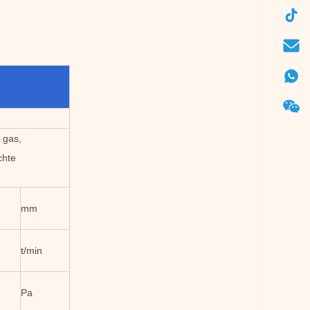
f gas,
chte
mm
t/min
Pa