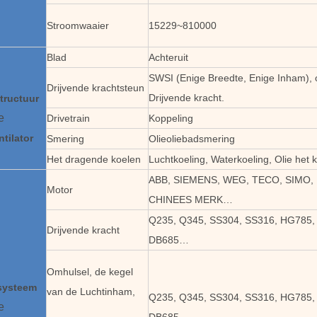
Stroomwaaier
15229~810000
Blad
Achteruit
SWSI (Enige Breedte, Enige Inham),
Drijvende krachtsteun
Drijvende kracht.
tructuur
e
Drivetrain
Koppeling
ntilator
Smering
Olieoliebadsmering
Het dragende koelen
Luchtkoeling, Waterkoeling, Olie het 
ABB, SIEMENS, WEG, TECO, SIMO,
Motor
CHINEES MERK…
Q235, Q345, SS304, SS316, HG785,
Drijvende kracht
DB685…
Omhulsel, de kegel
systeem
van de Luchtinham,
Q235, Q345, SS304, SS316, HG785,
e