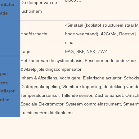
DB685…
De demper van de
ntilator
luchtinham
atie
45# staal (koolstof structureel staal M
Hoofdschacht
hoge weerstand), 42CrMo, Roestvrij
staal…
Lager
FAG, SKF, NSK, ZWZ…
Het kader van de systeembasis, Beschermende onderzoek, 
& Afzetpijpleidingscompensator,
gaal
Inham & Afzetflens, Vochtigere, Elektrische actuator, Schokis
ieve
Diafragmakoppeling, Vloeibare koppeling, de dekking van d
ntilator
Temperatuursensor, Trillende sensor, Zachte aanzet, Omsch
nten
Speciale Elektromotor, Systeem controleinstrument, Smeer
Luchtsmeermiddeltank enz.