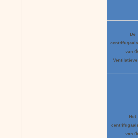
De
centrifugaal
s
d
van
Ventilatieve
Het
centrifugaal
d
van