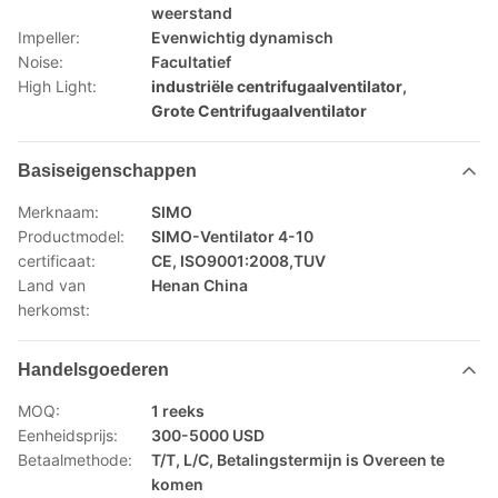
weerstand
Impeller:
Evenwichtig dynamisch
Noise:
Facultatief
High Light:
industriële centrifugaalventilator
,
Grote Centrifugaalventilator
Basiseigenschappen
Merknaam:
SIMO
Productmodel:
SIMO-Ventilator 4-10
certificaat:
CE, ISO9001:2008,TUV
Land van
Henan China
herkomst:
Handelsgoederen
MOQ:
1 reeks
Eenheidsprijs:
300-5000 USD
Betaalmethode:
T/T, L/C, Betalingstermijn is Overeen te
komen