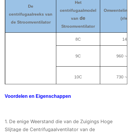
Het
De
centrifugaal
model
Omwentelings
centrifugaalreeks van
de
van
(
r/min
de Stroomventilator
Stroomventilator
8C
1450
9C
960 ~ 1
10C
730 ~ 1
Voordelen en Eigenschappen
11C
730 ~ 1
12C
730 ~ 1
1.
De enige Weerstand die van de Zuigings Hoge
Slijtage de Centrifugaalventilator van de