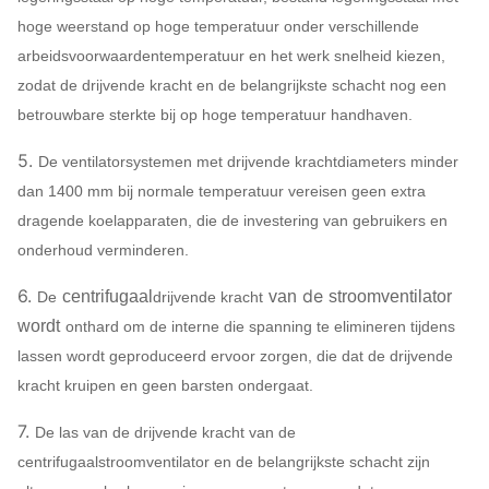
28C
375 ~ 
hoge weerstand op hoge temperatuur onder verschillende
arbeidsvoorwaardentemperatuur en het werk snelheid kiezen,
29.5C
596 ~ 
zodat de drijvende kracht en de belangrijkste schacht nog een
betrouwbare sterkte bij op hoge temperatuur handhaven.
5.
De ventilatorsystemen met drijvende krachtdiameters minder
dan 1400 mm bij normale temperatuur vereisen geen extra
dragende koelapparaten, die de investering van gebruikers en
onderhoud verminderen.
6.
de
centrifugaal
van
stroomventilator
De
drijvende kracht
wordt
onthard om de interne die spanning te elimineren tijdens
lassen wordt geproduceerd ervoor zorgen, die dat de drijvende
kracht kruipen en geen barsten ondergaat.
7.
De las van de drijvende kracht van de
centrifugaalstroomventilator en de belangrijkste schacht zijn