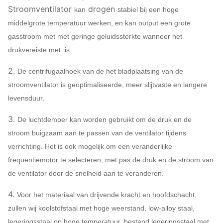
Stroomventilator
drogen
kan
stabiel bij een hoge
14c
730 ~ 1
middelgrote temperatuur werken, en kan output een grote
gasstroom met met geringe geluidssterkte wanneer het
16C
580 ~ 
drukvereiste met. is.
4-10
2.
De centrifugaalhoek van de het bladplaatsing van de
18C
580 ~ 
stroomventilator is geoptimaliseerde, meer slijtvaste en langere
levensduur.
3.
20C
580 ~ 
De luchtdemper kan worden gebruikt om de druk en de
stroom buigzaam aan te passen van de ventilator tijdens
verrichting. Het is ook mogelijk om een veranderlijke
22C
480 ~ 
frequentiemotor te selecteren, met pas de druk en de stroom van
de ventilator door de snelheid aan te veranderen.
25C
480 ~ 
4.
Voor het materiaal van drijvende kracht en hoofdschacht,
zullen wij koolstofstaal met hoge weerstand, low-alloy staal,
legeringsstaal op hoge temperatuur, bestand legeringsstaal met