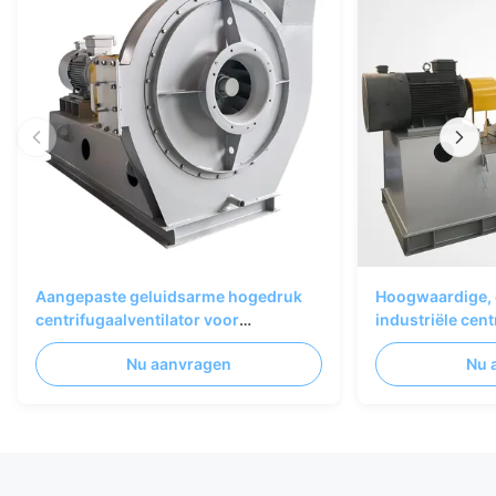
Aangepaste geluidsarme hogedruk
Hoogwaardige, 
centrifugaalventilator voor
industriële cent
industriële ventilatie
enkel inlaatgas
Nu aanvragen
Nu 
gebogen ontwe