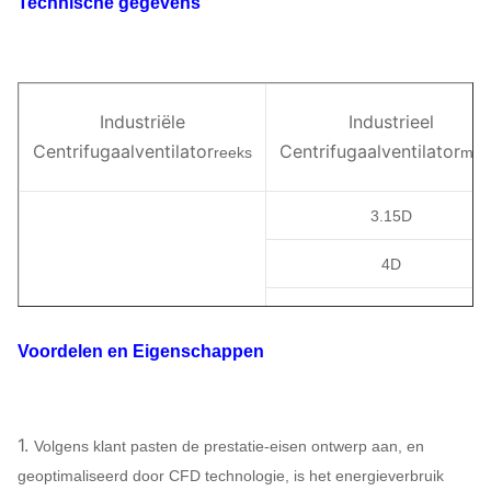
Technische gegevens
Industriële
Industrieel
Centrifugaalventilator
Centrifugaalventilator
reeks
mod
3.15D
4D
5D
Voordelen en Eigenschappen
6-12
6.3D
8D
1.
Volgens klant pasten de prestatie-eisen ontwerp aan, en
10D
geoptimaliseerd door CFD technologie, is het energieverbruik