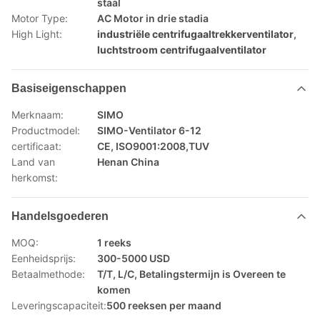
staal
Motor Type:
AC Motor in drie stadia
High Light:
industriële centrifugaaltrekkerventilator
,
luchtstroom centrifugaalventilator
Basiseigenschappen
Merknaam:
SIMO
Productmodel:
SIMO-Ventilator 6-12
certificaat:
CE, ISO9001:2008,TUV
Land van
Henan China
herkomst:
Handelsgoederen
MOQ:
1 reeks
Eenheidsprijs:
300-5000 USD
Betaalmethode:
T/T, L/C, Betalingstermijn is Overeen te
komen
Leveringscapaciteit:
500 reeksen per maand