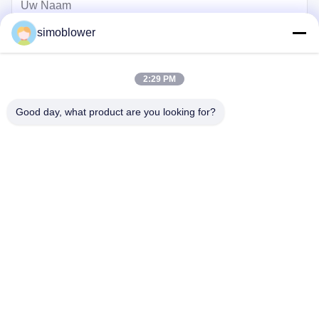
simoblower
2:29 PM
Good day, what product are you looking for?
Verzend
Thuis
Producten
Video's
Over ons
Fabriekstocht
Kwaliteitscontrole
Neem contact met ons op
Vraag een citaat aan
Nieuws