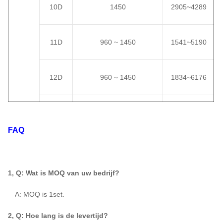
10D
1450
2905
~
4289
11D
960 ~ 1450
1541
~
5190
12D
960 ~ 1450
1834
~
6176
13D
960 ~ 1450
2152
~
7248
FAQ
14D
960 ~ 1450
2496
~
8406
1, Q: Wat is MOQ van uw bedrijf?
15D
730 ~ 1450
1657
~
9650
A: MOQ is 1set.
2, Q: Hoe lang is de levertijd?
16D
730 ~ 1450
1885
~
10980