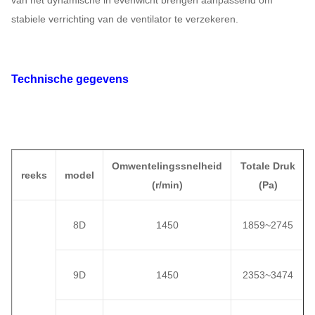
van het dynamische in evenwicht brengen aanpassend om
stabiele verrichting van de ventilator te verzekeren.
Technische gegevens
Omwentelingssnelheid
Totale Druk
reeks
model
(
r/min)
(
Pa
)
8D
1450
1859
~
2745
9D
1450
2353
~
3474