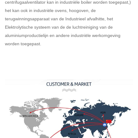
centrifugaalventilator kan in industriële boiler worden toegepast,)
het kan ook in industriële ovens, hoogoven, de
23.5D
580 ~ 960
2567
~
10380
terugwinningsapparaat van de Industrieel afvalhitte, het
Elektrolytische systeem van de de luchtreiniging van de
25D
580 ~ 730
6794
~
6464
aluminiumproductielijn en andere industriële werkomgeving
worden toegepast.
26.5D
480 ~ 730
2236
~
7633
28D
480 ~ 730
2496
~
8522
29.5D
480 ~ 730
2771 ~ 9460