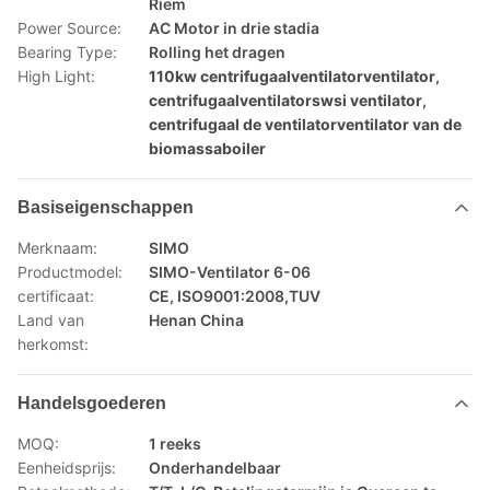
Riem
Power Source:
AC Motor in drie stadia
Bearing Type:
Rolling het dragen
High Light:
110kw centrifugaalventilatorventilator
,
centrifugaalventilatorswsi ventilator
,
centrifugaal de ventilatorventilator van de
biomassaboiler
Basiseigenschappen
Merknaam:
SIMO
Productmodel:
SIMO-Ventilator 6-06
certificaat:
CE, ISO9001:2008,TUV
Land van
Henan China
herkomst:
Handelsgoederen
MOQ:
1 reeks
Eenheidsprijs:
Onderhandelbaar