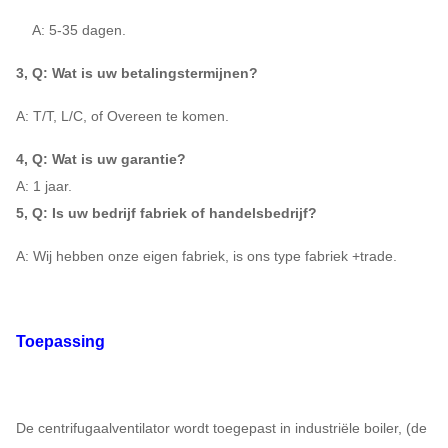
: A: 5-35 dagen.
17D
730 ~ 960
2128
~
5433
3, Q: Wat is uw betalingstermijnen?
6-06
A: T/T, L/C, of Overeen te komen.
18D
730 ~ 960
2386
~
6091
4, Q: Wat is uw garantie?
A: 1 jaar.
19D
730 ~ 960
2658
~
6787
5, Q: Is uw bedrijf fabriek of handelsbedrijf?
A: Wij hebben onze eigen fabriek, is ons type fabriek +trade.
20D
730 ~ 960
2946
~
7520
Toepassing
21D
580 ~ 960
2050
~
8290
22D
580 ~ 960
2250
~
9099
De centrifugaalventilator wordt toegepast in industriële boiler, (de