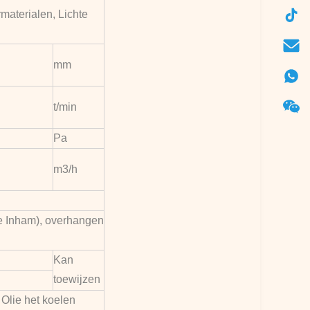
materialen, Lichte
mm
t/min
Pa
m3/h
e Inham), overhangen
Kan
toewijzen
 Olie het koelen