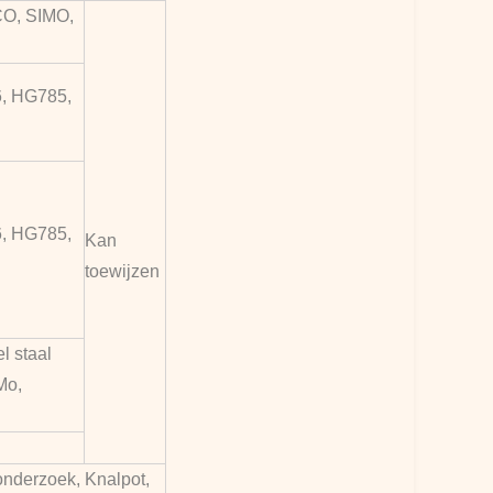
O, SIMO,
, HG785,
, HG785,
Kan
toewijzen
el staal
Mo,
nderzoek, Knalpot,