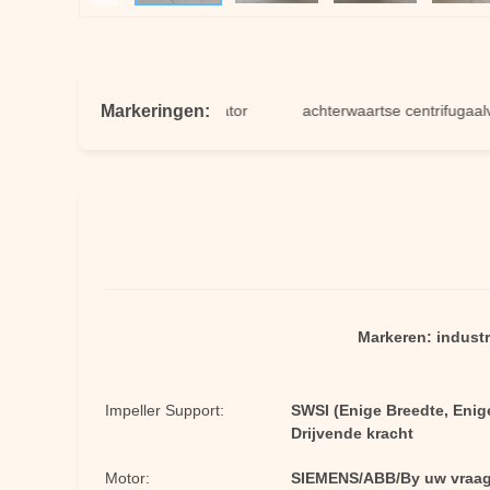
Markeringen:
industriële ventilatorventilator
achterwaartse centrifugaalventilat
Markeren:
industr
Impeller Support:
SWSI (Enige Breedte, Eni
Drijvende kracht
Motor:
SIEMENS/ABB/By uw vraa