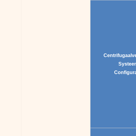
Centrifugaalve
Systee
Configura