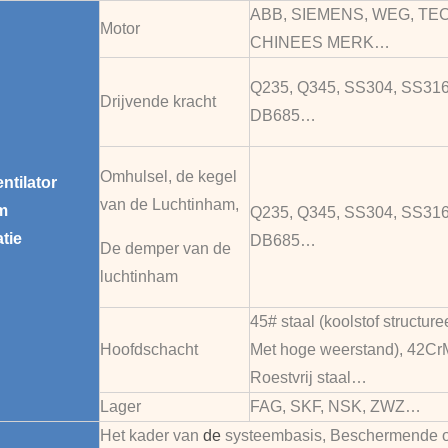
ABB, SIEMENS, WEG, TEC
Motor
CHINEES MERK…
Q235, Q345, SS304, SS316
Drijvende kracht
DB685…
Omhulsel, de kegel
ntilator
van de Luchtinham,
m
Q235, Q345, SS304, SS316
tie
DB685…
De demper van de
luchtinham
45# staal (koolstof structure
Hoofdschacht
Met hoge weerstand), 42Cr
Roestvrij staal…
Lager
FAG, SKF, NSK, ZWZ…
Het kader van
de
systeembasis, Beschermende o