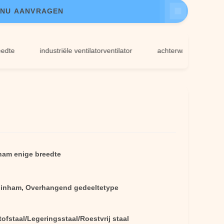
NU AANVRAGEN
industriële ventilatorventilator
achterwaartse centrifugaalv
nham enige breedte
 inham, Overhangend gedeeltetype
ofstaal/Legeringsstaal/Roestvrij staal