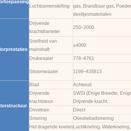
tortoepassing
Luchtsamenstelling
gas, Brandbaar gas, Poeder
deeltjesmaterialen
Drijvende
250~2000
krachtdiameter
Snelheid van
≤4000
tor
prestaties
mainshaft
Drukwaaier
778~6761
Stroomwaaier
1199~435813
Blad
Achteruit
Drijvende
SWSI (Enige Breedte, Enig
krachtsteun
Drijvende kracht.
tor
structuur
Drivetrain
Direct
Smering
Olieoliebadsmering
Het dragende koelen
Luchtkoeling, Waterkoeling,