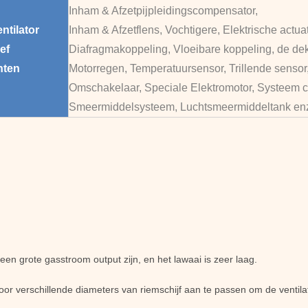
Inham & Afzetpijpleidingscompensator,
ntilator
Inham & Afzetflens, Vochtigere, Elektrische actuat
ef
Diafragmakoppeling, Vloeibare koppeling, de de
ten
Motorregen, Temperatuursensor, Trillende sensor
Omschakelaar, Speciale Elektromotor, Systeem c
Smeermiddelsysteem, Luchtsmeermiddeltank en
en grote gasstroom output zijn, en het lawaai is zeer laag.
door verschillende diameters van riemschijf aan te passen om de ventil