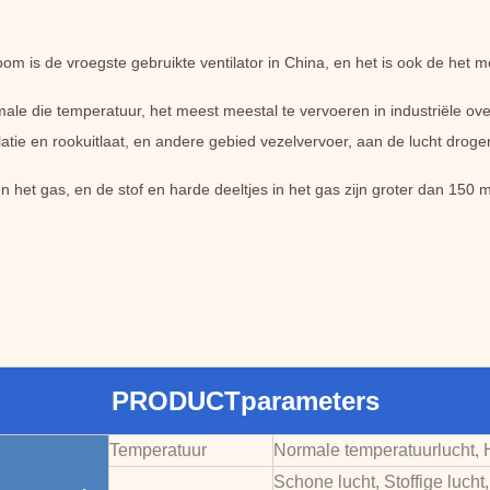
oom is de vroegste gebruikte ventilator in China, en het is ook de het m
male die temperatuur, het meest meestal te vervoeren in industriële oven
ilatie en rookuitlaat, en andere gebied vezelvervoer, aan de lucht droge
 het gas, en de stof en harde deeltjes in het gas zijn groter dan 150
PRODUCTparameters
Temperatuur
Normale temperatuurlucht, H
Schone lucht, Stoffige lucht,