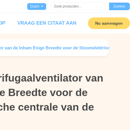
Dutch
Zoeken
OP
VRAAG EEN CITAAT AAN
Nu aanvragen
tor van de Inham Enige Breedte voor de Stoomelektrische centra
ifugaalventilator van
ifugaalventilator van
e Breedte voor de
e Breedte voor de
che centrale van de
che centrale van de