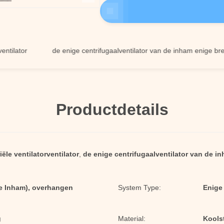
or
de enige centrifugaalventilator van de inham enige breedte
Productdetails
iële ventilatorventilator
,
de enige centrifugaalventilator van de i
ge Inham), overhangen
System Type:
Enige
g
Material:
Koolst