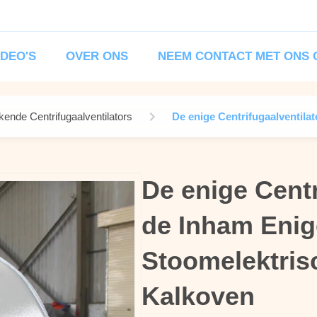
IDEO'S
OVER ONS
NEEM CONTACT MET ONS 
ende Centrifugaalventilators
De enige Centrifugaalventila
De enige Centr
De enige Centr
de Inham Enig
de Inham Enig
Stoomelektris
Stoomelektris
Kalkoven
Kalkoven