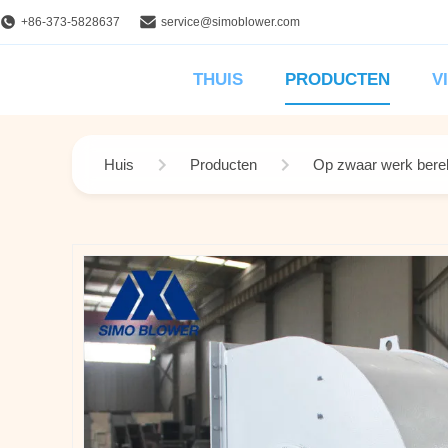
+86-373-5828637
service@simoblower.com
THUIS
PRODUCTEN
V
Huis
Producten
Op zwaar werk berek