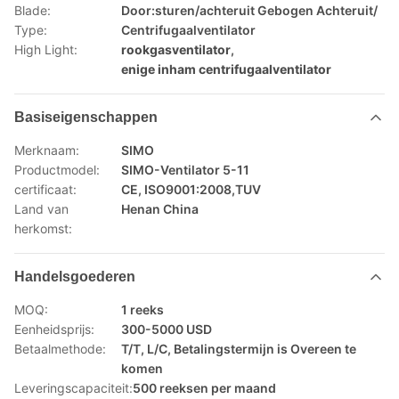
Blade:
Door:sturen/achteruit Gebogen Achteruit/
Type:
Centrifugaalventilator
High Light:
rookgasventilator
,
enige inham centrifugaalventilator
Basiseigenschappen
Merknaam:
SIMO
Productmodel:
SIMO-Ventilator 5-11
certificaat:
CE, ISO9001:2008,TUV
Land van
Henan China
herkomst:
Handelsgoederen
MOQ:
1 reeks
Eenheidsprijs:
300-5000 USD
Betaalmethode:
T/T, L/C, Betalingstermijn is Overeen te
komen
Leveringscapaciteit:
500 reeksen per maand