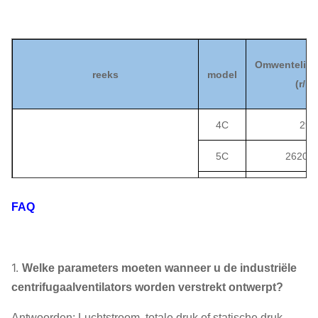
Omwenteling
reeks
model
(
r/mi
4C
290
5C
2620
~
6C
2620
~
5-11
FAQ
8C
1820
~
Centrifugaalventilatorventilator
9C
1740
~
1.
Welke parameters moeten wanneer u de industriële
12C
145
centrifugaalventilators worden verstrekt ontwerpt?
12.4C
145
Antwoorden: Luchtstroom, totale druk of statische druk,