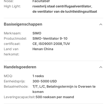
Noise:
Facultatief
High Light:
roestvrij staal centrifugaalventilator
,
de ventilator van de luchtleidingsuitlaat
Basiseigenschappen
Merknaam:
SIMO
Productmodel:
SIMO-Ventilator 9-10
certificaat:
CE, ISO9001:2008,TUV
Land van
Henan China
herkomst:
Handelsgoederen
MOQ:
1 reeks
Eenheidsprijs:
300-5000 USD
Betaalmethode:
T/T, L/C, Betalingstermijn is Overeen te
komen
Leveringscapaciteit:
500 reeksen per maand