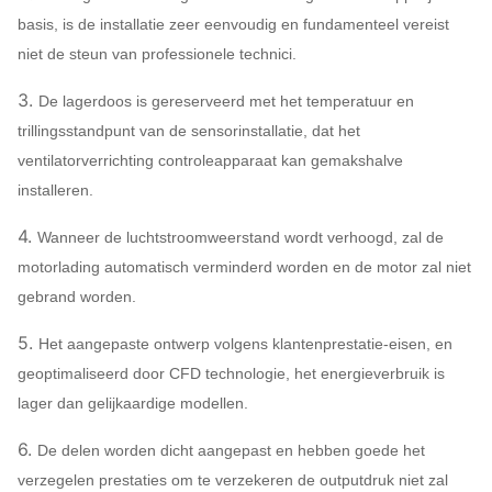
basis, is de installatie zeer eenvoudig en fundamenteel vereist
Omhulsel, de kegel
niet de steun van professionele technici.
van de
Q235, Q345,
Luchtinham,
Centrifugaalluchtventilator
3.
De lagerdoos is gereserveerd met het temperatuur en
SS304, SS316,
Systeem
trillingsstandpunt van de sensorinstallatie, dat het
De demper van de
HG785, DB685…
configuratie
ventilatorverrichting controleapparaat kan gemakshalve
luchtinham
installeren.
45# staal (koolstof
4.
Wanneer de luchtstroomweerstand wordt verhoogd, zal de
structureel staal
motorlading automatisch verminderd worden en de motor zal niet
Met hoge
Hoofdschacht
gebrand worden.
weerstand),
42CrMo, Roestvrij
5.
Het aangepaste ontwerp volgens klantenprestatie-eisen, en
staal…
geoptimaliseerd door CFD technologie, het energieverbruik is
FAG, SKF, NSK,
lager dan gelijkaardige modellen.
Lager
ZWZ…
6.
De delen worden dicht aangepast en hebben goede het
Het kader van de systeembasis, Bes
verzegelen prestaties om te verzekeren de outputdruk niet zal
onderzoek, Knalpot, Inham &