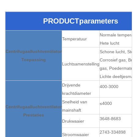
PRODUCTparameters
Normale temperatu
Temperatuur
Hete lucht
Centrifugaalluchtventilator
Schone lucht, Stoffi
Toepassing
Corrosief gas, Bra
Luchtsamenstelling
gas, Poedermateria
Lichte deeltjesmate
Drijvende
400-3000
krachtdiameter
Snelheid van
≤4000
Centrifugaalluchtventilator
mainshaft
Prestaties
3648-8683
Drukwaaier
2743-334898
Stroomwaaier