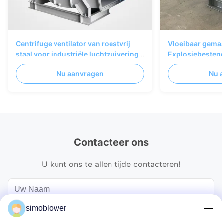
Centrifuge ventilator van roestvrij
Vloeibaar gemaak
staal voor industriële luchtzuivering
Explosiebestend
en ventilatiesystemen
Ventilatorventil
Nu aanvragen
Nu 
Contacteer ons
U kunt ons te allen tijde contacteren!
simoblower