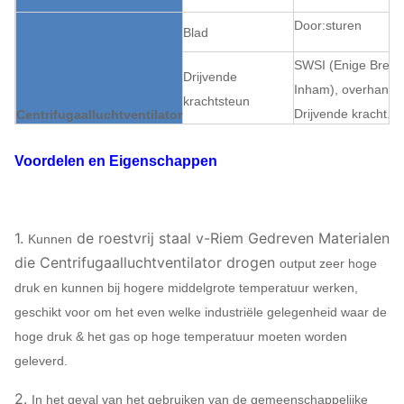
Door:sturen
Blad
SWSI (Enige Breed
Drijvende
Inham), overhange
krachtsteun
Drijvende kracht.
Centrifugaalluchtventilator
Structuur
V-riem
Drivetrain
Voordelen en Eigenschappen
Smering
Olieoliebadsmering
Het dragende
Luchtkoeling, Wate
koelen
Olie het koelen
1.
de roestvrij staal v-Riem Gedreven Materialen
Kunnen
ABB, SIEMENS,
die Centrifugaalluchtventilator drogen
output zeer hoge
WEG, TECO,
druk en kunnen bij hogere middelgrote temperatuur werken,
Motor
SIMO, CHINEES
geschikt voor om het even welke industriële gelegenheid waar de
MERK…
hoge druk & het gas op hoge temperatuur moeten worden
Q235, Q345,
geleverd.
Drijvende kracht
SS304, SS316,
2.
In het geval van het gebruiken van de gemeenschappelijke
HG785, DB685…