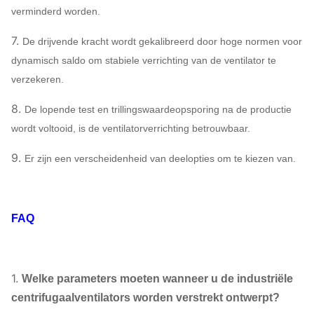
verminderd worden.
Afzetpijpleidingscompensator,
Inham & Afzetflens, Vochtigere, Elektri
7.
De drijvende kracht wordt gekalibreerd door hoge normen voor
Centrifugaallucht
actuator, Schokisolator, Diafragmakopp
dynamisch saldo om stabiele verrichting van de ventilator te
BlowerOptional
Vloeibare koppeling, de dekking van d
verzekeren.
componenten
Motorregen, Temperatuursensor, Trill
sensor, Zachte aanzet, Omschakelaar,
8.
De lopende test en trillingswaardeopsporing na de productie
Elektromotor, Systeem controleinstrum
wordt voltooid, is de ventilatorverrichting betrouwbaar.
Smeermiddelsysteem, Luchtsmeermid
9.
Er zijn een verscheidenheid van deelopties om te kiezen van.
enz.
FAQ
1.
Welke parameters moeten wanneer u de industriële
centrifugaalventilators worden verstrekt ontwerpt?