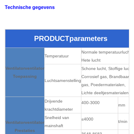
Technische gegevens
PRODUCTparameters
Normale temperatuurlucht,
Temperatuur
Hete lucht
Ventilatorventilator
Schone lucht, Stoffige lucht,
Toepassing
Corrosief gas, Brandbaar
Luchtsamenstelling
gas, Poedermaterialen,
Lichte deeltjesmaterialen
Drijvende
400-3000
mm
krachtdiameter
Snelheid van
≤4000
t/min
Ventilatorventilator
mainshaft
Prestaties