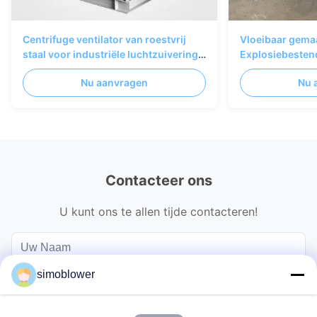
Centrifuge ventilator van roestvrij
Vloeibaar gemaak
staal voor industriële luchtzuivering
Explosiebestend
en ventilatiesystemen
Ventilatorventil
Nu aanvragen
Nu 
Contacteer ons
U kunt ons te allen tijde contacteren!
simoblower