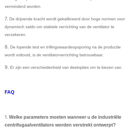
verminderd worden.
Het kader van de systeembasis, Beschermend
onderzoek, Knalpot, Inham &
7.
De drijvende kracht wordt gekalibreerd door hoge normen voor
Afzetpijpleidingscompensator,
dynamisch saldo om stabiele verrichting van de ventilator te
Inham & Afzetflens, Vochtigere, Elektrische
verzekeren.
Ventilatorventilator
actuator, Schokisolator, Diafragmakoppeling,
Facultatief
Vloeibare koppeling, de dekking van de
8.
De lopende test en trillingswaardeopsporing na de productie
componenten
Motorregen, Temperatuursensor, Trillende
wordt voltooid, is de ventilatorverrichting betrouwbaar.
sensor, Zachte aanzet, Omschakelaar, Special
9.
Er zijn een verscheidenheid van deelopties om te kiezen van.
Elektromotor, Systeem controleinstrument,
Smeermiddelsysteem, Luchtsmeermiddeltank
enz.
FAQ
1.
Welke parameters moeten wanneer u de industriële
centrifugaalventilators worden verstrekt ontwerpt?