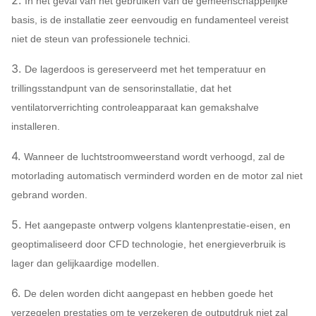
2.
In het geval van het gebruiken van de gemeenschappelijke
Q235, Q345,
basis, is de installatie zeer eenvoudig en fundamenteel vereist
Drijvende kracht
SS304, SS316,
niet de steun van professionele technici.
HG785, DB685…
Omhulsel, de kegel
3.
De lagerdoos is gereserveerd met het temperatuur en
van de
trillingsstandpunt van de sensorinstallatie, dat het
Q235, Q345,
Luchtinham,
Ventilatorventilator
ventilatorverrichting controleapparaat kan gemakshalve
SS304, SS316,
Systeem
Kan
installeren.
De demper van de
HG785, DB685…
configuratie
toewijze
luchtinham
4.
Wanneer de luchtstroomweerstand wordt verhoogd, zal de
motorlading automatisch verminderd worden en de motor zal niet
45# staal (koolstof
gebrand worden.
structureel staal
Met hoge
5.
Het aangepaste ontwerp volgens klantenprestatie-eisen, en
Hoofdschacht
weerstand),
geoptimaliseerd door CFD technologie, het energieverbruik is
42CrMo, Roestvrij
lager dan gelijkaardige modellen.
staal…
6.
FAG, SKF, NSK,
De delen worden dicht aangepast en hebben goede het
Lager
ZWZ…
verzegelen prestaties om te verzekeren de outputdruk niet zal