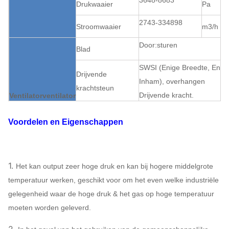
3648-8683
Drukwaaier
Pa
2743-334898
Stroomwaaier
m3/h
Door:sturen
Blad
SWSI (Enige Breedte, Enig
Drijvende
Inham), overhangen
krachtsteun
Drijvende kracht.
Ventilatorventilator
Structuur
Couling
Drivetrain
Kan
Voordelen en Eigenschappen
toewijze
Smering
Olieoliebadsmering
Het dragende
Luchtkoeling, Waterkoeling,
koelen
Olie het koelen
1.
Het kan output zeer hoge druk en kan bij hogere middelgrote
ABB, SIEMENS,
temperatuur werken, geschikt voor om het even welke industriële
WEG, TECO,
gelegenheid waar de hoge druk & het gas op hoge temperatuur
Motor
SIMO, CHINEES
moeten worden geleverd.
MERK…