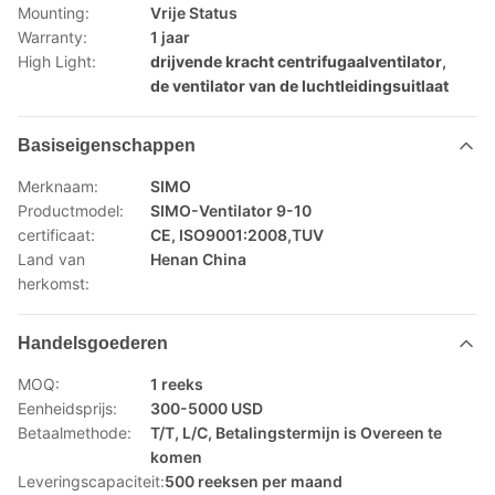
Mounting:
Vrije Status
Warranty:
1 jaar
High Light:
drijvende kracht centrifugaalventilator
,
de ventilator van de luchtleidingsuitlaat
Basiseigenschappen
Merknaam:
SIMO
Productmodel:
SIMO-Ventilator 9-10
certificaat:
CE, ISO9001:2008,TUV
Land van
Henan China
herkomst:
Handelsgoederen
MOQ:
1 reeks
Eenheidsprijs:
300-5000 USD
Betaalmethode:
T/T, L/C, Betalingstermijn is Overeen te
komen
Leveringscapaciteit:
500 reeksen per maand