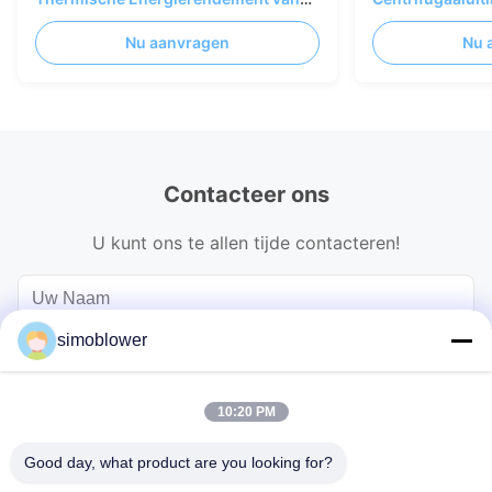
de Elektrische centrale Industriële
stofextractie B
Nu aanvragen
Nu 
Centrifugaalventilator
Ventilator Hog
Contacteer ons
U kunt ons te allen tijde contacteren!
simoblower
10:20 PM
Good day, what product are you looking for?