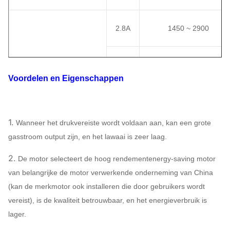
2.8A
1450 ~ 2900
3.15A
1450 ~ 2900
Voordelen en Eigenschappen
3.55A
1450 ~ 2900
4-14
1.
Wanneer het drukvereiste wordt voldaan aan, kan een grote
Centrifugaalventilator
gasstroom output zijn, en het lawaai is zeer laag.
4A
1450 ~ 2900
2.
De motor selecteert de hoog rendementenergy-saving motor
van belangrijke de motor verwerkende onderneming van China
4.5A
1450 ~ 2900
(kan de merkmotor ook installeren die door gebruikers wordt
vereist), is de kwaliteit betrouwbaar, en het energieverbruik is
5A
1450 ~ 2900
lager.