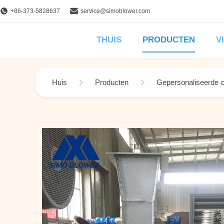
+86-373-5828637
service@simoblower.com
THUIS
PRODUCTEN
V
Huis
Producten
Gepersonaliseerde ce