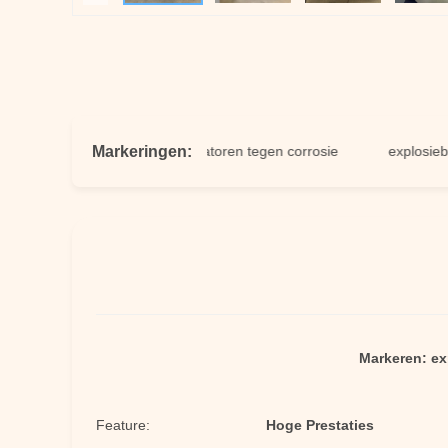
Markeringen:
industriële centrifuge ventilatoren tegen corrosie
explosiebestend
Markeren:
ex
Feature:
Hoge Prestaties