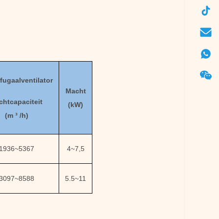
fugaalventilator
Macht
chtcapaciteit
(kW)
(
m ³ /h
)
1936
~
5367
4
~
7,5
3097
~
8588
5.5
~
11