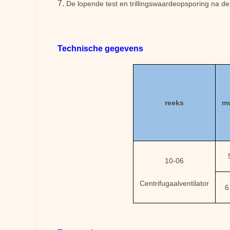
7.
De lopende test en trillingswaardeopsporing na de 
Technische gegevens
reeks
m
10-06
Centrifugaalventilator
6