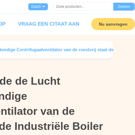
Dutch
Zoeken
OP
VRAAG EEN CITAAT AAN
Nu aanvragen
endige Centrifugaalventilator van de roestvrij staal de Industrië
 de de Lucht
 de de Lucht
ndige
ndige
ntilator van de
ntilator van de
 de Industriële Boiler
 de Industriële Boiler