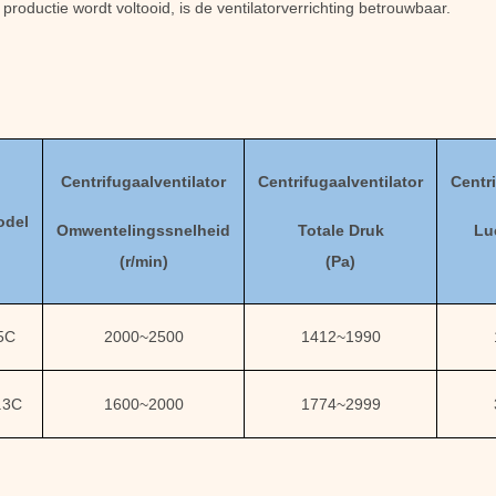
productie wordt voltooid, is de ventilatorverrichting betrouwbaar.
Centrifugaalventilator
Centrifugaalventilator
Centri
odel
Omwentelingssnelheid
Totale Druk
Lu
(
r/min)
(
Pa
)
5C
2000
~
2500
1412
~
1990
.3C
1600
~
2000
1774
~
2999