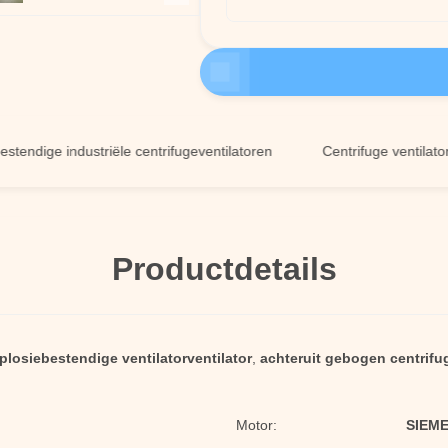
ige industriële centrifugeventilatoren
Centrifuge ventilator van 
Productdetails
plosiebestendige ventilatorventilator
,
achteruit gebogen centrifug
Motor:
SIEME