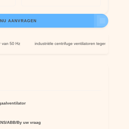
NU AANVRAGEN
50 Hz
industriële centrifuge ventilatoren tegen corrosie
e
aalventilator
NS/ABB/By uw vraag