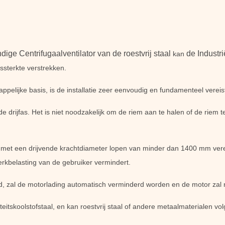
ige Centrifugaalventilator van de roestvrij staal
de Industr
kan
ssterkte verstrekken.
elijke basis, is de installatie zeer eenvoudig en fundamenteel vereist
e drijfas. Het is niet noodzakelijk om de riem aan te halen of de riem
r met een drijvende krachtdiameter lopen van minder dan 1400 mm vere
rkbelasting van de gebruiker vermindert.
 zal de motorlading automatisch verminderd worden en de motor zal 
eitskoolstofstaal, en kan roestvrij staal of andere metaalmaterialen v