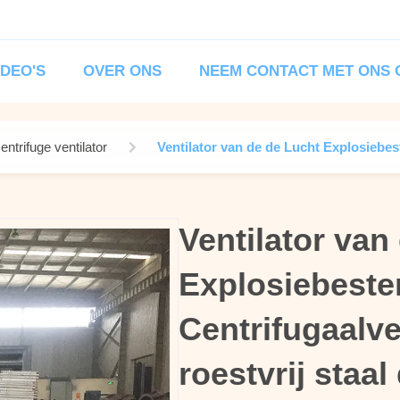
IDEO'S
OVER ONS
NEEM CONTACT MET ONS 
ntrifuge ventilator
Ventilator van de de Lucht Explosiebest
Ventilator van
Ventilator van
Explosiebeste
Explosiebeste
Centrifugaalve
Centrifugaalve
roestvrij staal
roestvrij staal