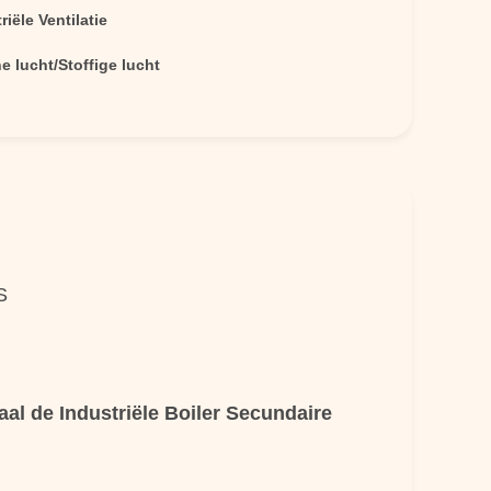
riële Ventilatie
 lucht/Stoffige lucht
S
aal de Industriële Boiler Secundaire