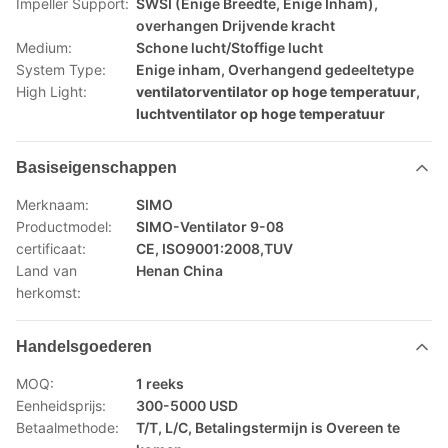
Impeller Support:
SWSI (Enige Breedte, Enige Inham),
overhangen Drijvende kracht
Medium:
Schone lucht/Stoffige lucht
System Type:
Enige inham, Overhangend gedeeltetype
High Light:
ventilatorventilator op hoge temperatuur
,
luchtventilator op hoge temperatuur
Basiseigenschappen
Merknaam:
SIMO
Productmodel:
SIMO-Ventilator 9-08
certificaat:
CE, ISO9001:2008,TUV
Land van
Henan China
herkomst:
Handelsgoederen
MOQ:
1 reeks
Eenheidsprijs:
300-5000 USD
Betaalmethode:
T/T, L/C, Betalingstermijn is Overeen te