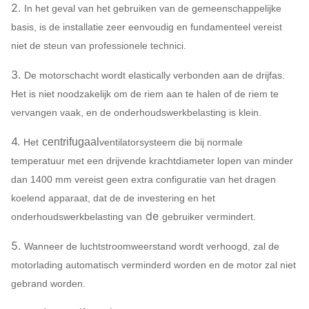
Q235,
2.
In het geval van het gebruiken van de gemeenschappelijke
Drijvende kracht
SS30
basis, is de installatie zeer eenvoudig en fundamenteel vereist
HG78
niet de steun van professionele technici.
Omhulsel, de kegel
3.
De motorschacht wordt elastically verbonden aan de drijfas.
van de
Q235,
Het is niet noodzakelijk om de riem aan te halen of de riem te
Luchtinham,
Centrifugaalventilator
systeem
SS30
vervangen vaak, en de onderhoudswerkbelasting is klein.
Configuratie
De demper van de
HG78
4.
centrifugaal
Het
ventilatorsysteem die bij normale
luchtinham
temperatuur met een drijvende krachtdiameter lopen van minder
45# st
dan 1400 mm vereist geen extra configuratie van het dragen
struct
koelend apparaat, dat de de investering en het
de
Met 
onderhoudswerkbelasting van
gebruiker vermindert.
Hoofdschacht
weers
5.
Wanneer de luchtstroomweerstand wordt verhoogd, zal de
42CrM
motorlading automatisch verminderd worden en de motor zal niet
staa
gebrand worden.
FAG,
Lager
ZWZ