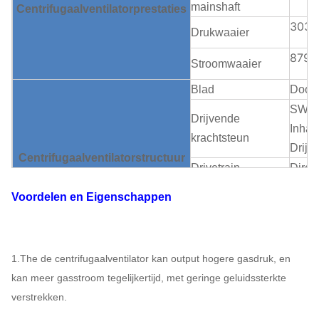
mainshaft
Centrifugaalventilator
prestaties
3031
Drukwaaier
8792
Stroomwaaier
Blad
Door:
SWSI 
Drijvende
Inham
krachtsteun
Drijv
Centrifugaalventilator
structuur
Drivetrain
Direc
Smering
Olieo
Voordelen en Eigenschappen
Het dragende
Lucht
koelen
Olie 
ABB,
1.The de centrifugaalventilator kan output hogere gasdruk, en
WEG,
Motor
kan meer gasstroom tegelijkertijd, met geringe geluidssterkte
SIMO
verstrekken.
MER