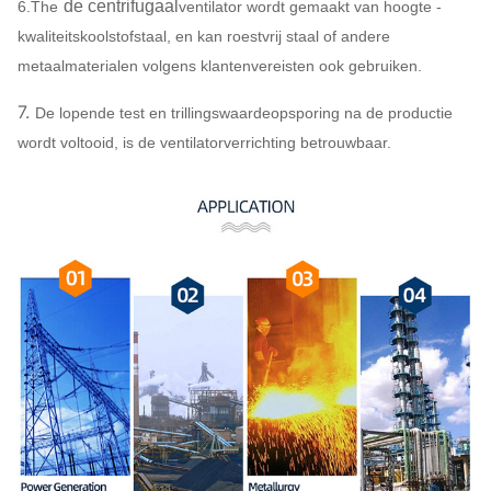
de centrifugaal
6.The
ventilator wordt gemaakt van hoogte -
Het kader van de syste
kwaliteitskoolstofstaal, en kan roestvrij staal of andere
onderzoek, Knalpot, Inh
metaalmaterialen volgens klantenvereisten ook gebruiken.
Afzetpijpleidingscompens
7.
De lopende test en trillingswaardeopsporing na de productie
Inham & Afzetflens, Vocht
wordt voltooid, is de ventilatorverrichting betrouwbaar.
Centrifugaal
actuator, Schokisolator, 
Facultatieve
Ventilator
Vloeibare koppeling, de 
Componenten
Motorregen, Temperatuurs
sensor, Zachte aanzet, O
Elektromotor, Systeem co
Smeermiddelsysteem, Lu
enz.