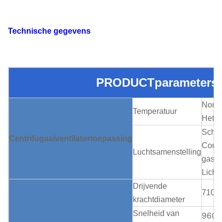
Technische gegevens
PRODUCTparameters
Norma
Temperatuur
Hete 
Schone
Centrifugaalventilatortoepassing
Corro
Luchtsamenstelling
gas, 
Licht
Drijvende
710~
krachtdiameter
Snelheid van
960~