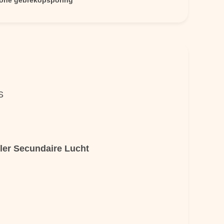
sone gebrekopsporing
S
iler Secundaire Lucht