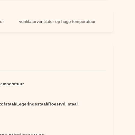
ventilatorventilator op hoge temperatuur
luchtventilator op
 temperatuur
ofstaal/Legeringsstaal/Roestvrij staal