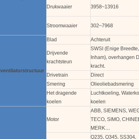
Drukwaaier
3958~13916
Stroomwaaier
302~7968
Blad
Achteruit
SWSI (Enige Breedte,
Drijvende
Inham), overhangen D
krachtsteun
kracht.
ventilator
structuur
Drivetrain
Direct
Smering
Olieoliebadsmering
Het dragende
Luchtkoeling, Waterkoe
koelen
koelen
ABB, SIEMENS, WEG
Motor
TECO, SIMO, CHINE
MERK…
Q235, Q345, SS304,