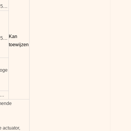
85…
Kan
85…
toewijzen
hoge
Z…
rmende
 actuator,