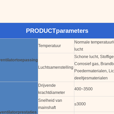
PRODUCTparameters
Normale temperatuurl
Temperatuur
lucht
Schone lucht, Stoffige
ventilatortoepassing
Corrosief gas, Brandb
Luchtsamenstelling
Poedermaterialen, Lic
deeltjesmaterialen
Drijvende
400~3500
krachtdiameter
Snelheid van
≤3000
mainshaft
ventilator
prestaties