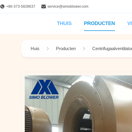
+86-373-5828637
service@simoblower.com
THUIS
PRODUCTEN
V
Huis
Producten
Centrifugaalventilat