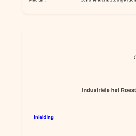
Medium:
Schone lucht/Stoffige luch
Industriële het Roes
Inleiding