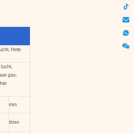
ucht, Hete
 lucht,
aar gas,
hte
mm
t/min