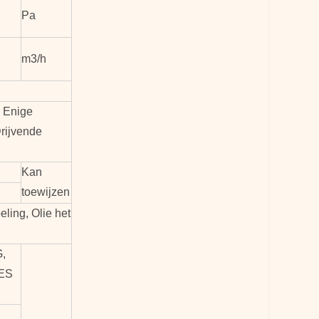
Pa
m3/h
 Enige
rijvende
Kan
toewijzen
ling, Olie het
,
ES