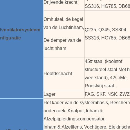
Drijvende kracht
SS316, HG785, DB6
Omhulsel, de kegel
van de Luchtinham,
ventilator
systeem
Q235, Q345, SS304,
nfiguratie
SS316, HG785, DB6
De demper van de
luchtinham
45# staal (koolstof
structureel staal Met 
Hoofdschacht
weerstand), 42CrMo,
Roestvrij staal…
Lager
FAG, SKF, NSK, ZW
Het kader van de systeembasis, Besche
onderzoek, Knalpot, Inham &
Afzetpijpleidingscompensator,
Inham & Afzetflens, Vochtigere, Elektrische