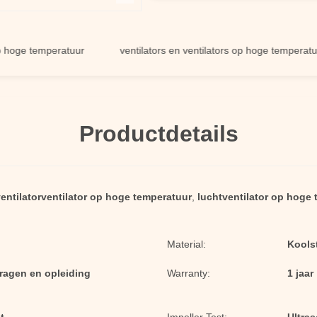
e temperatuur
ventilators en ventilators op hoge temperatuur
Productdetails
entilatorventilator op hoge temperatuur
,
luchtventilator op hoge
Material:
Koolst
dragen en opleiding
Warranty:
1 jaar