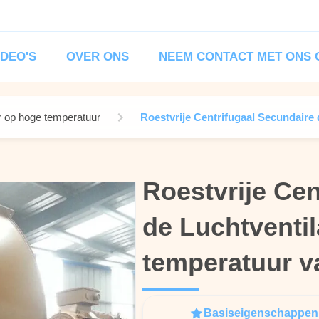
IDEO'S
OVER ONS
NEEM CONTACT MET ONS 
or op hoge temperatuur
Roestvrije Centrifugaal Secundaire 
Roestvrije Cen
Roestvrije Cen
de Luchtventi
de Luchtventi
temperatuur va
temperatuur va
Basiseigenschappen