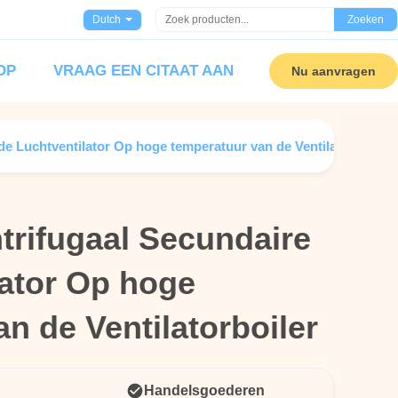
Dutch
Zoeken
OP
VRAAG EEN CITAAT AAN
Nu aanvragen
de Luchtventilator Op hoge temperatuur van de Ventilatorboiler
trifugaal Secundaire
trifugaal Secundaire
lator Op hoge
lator Op hoge
n de Ventilatorboiler
n de Ventilatorboiler
Handelsgoederen