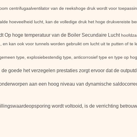
oom centrifugaalventilator van de reekshoge druk wordt voor toepassi
de hoeveelheid lucht, kan de volledige druk het hoge drukvereiste be
wordt Op hoge temperatuur van de Boiler Secundaire Lucht
hoofdzak
 en kan ook voor tunnels worden gebruikt om lucht uit te putten of te l
 algemeen type, explosiebestendig type, anticorrosief type en type op ho
e goede het verzegelen prestaties zorgt ervoor dat de outputdr
t onderworpen aan een hoog niveau van dynamische saldocorrectie
rillingswaardeopsporing wordt voltooid, is de verrichting betrou