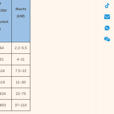
e
Macht
ctor
(kW)
iteit
)
64
2.2
~
5,5
51
4
~
11
516
7.5
~
22
619
11
~
30
634
22
~
75
803
37
~
110