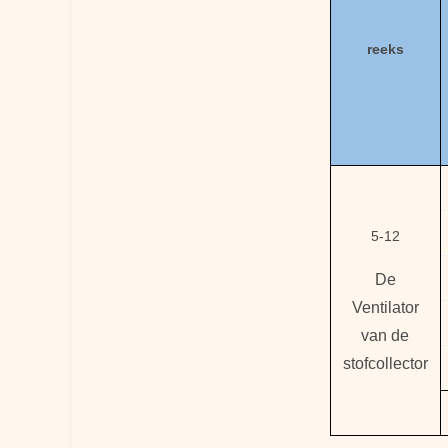
reeks
5-12
De
Ventilator
van de
stofcollector