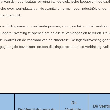
l van de het uitlaatgasreiniging van de elektrische boogoven hoofdzak
rische oven werkplaats aan de „sanitaire normen voor industriële onder
rden gebruikt.
en trillingssensor opzettende posities, voor geschikt om het ventilatorv
e lagerhuisvesting te openen om de olie te vervangen en te vullen. De 
e kwaliteit en de voorraad van de smeerolie. De lagerhuisvesting gebr
sgat bij de bovenkant, en een dichtingsproduct op de verbinding, volle
De
De Ventil
De Ventilator van de
Ventilator