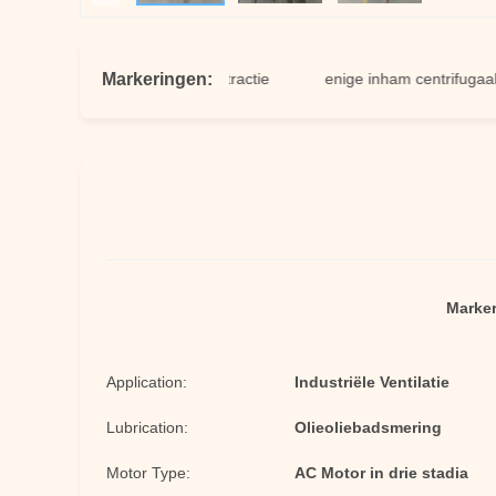
Markeringen:
de ventilator van de stofextractie
enige inham centrifugaalventil
Marker
Application:
Industriële Ventilatie
Lubrication:
Olieoliebadsmering
Motor Type:
AC Motor in drie stadia