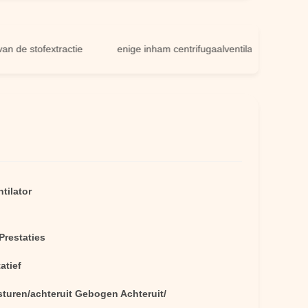
 stofextractie
enige inham centrifugaalventilator
de venti
tilator
Prestaties
atief
sturen/achteruit Gebogen Achteruit/