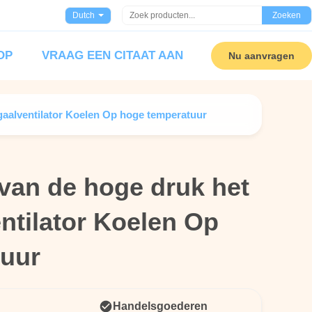
Dutch
Zoeken
OP
VRAAG EEN CITAAT AAN
Nu aanvragen
gaalventilator Koelen Op hoge temperatuur
 van de hoge druk het
 van de hoge druk het
ntilator Koelen Op
ntilator Koelen Op
tuur
tuur
Handelsgoederen