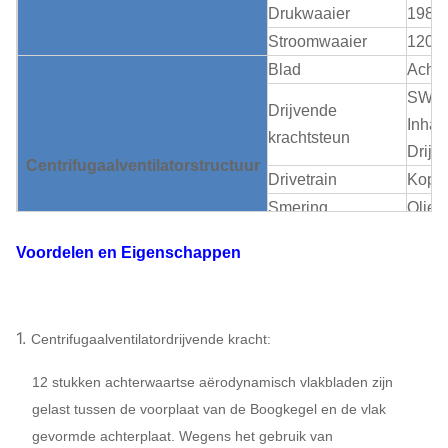
Drukwaaier
1989
Stroomwaaier
1202
Blad
Achte
SWSI 
Drijvende
Inham
krachtsteun
Drijv
Centrifugaalventilator
structuur
Drivetrain
Koppe
Smering
Olieo
Het dragende
Lucht
Voordelen en Eigenschappen
koelen
Olie 
ABB,
WEG,
Motor
1.
Centrifugaalventilatordrijvende kracht:
SIMO
MER
12 stukken achterwaartse aërodynamisch vlakbladen zijn
Q235,
gelast tussen de voorplaat van de Boogkegel en de vlak
Drijvende kracht
SS30
gevormde achterplaat. Wegens het gebruik van