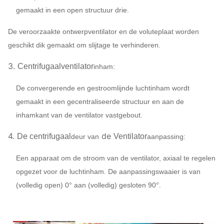
gemaakt in een open structuur drie.
Afzetpijpleidingscompens
Inham & Afzetflens, Vocht
De veroorzaakte ontwerpventilator en de voluteplaat worden
Centrifugaal
Facultatieve
actuator, Schokisolator, 
geschikt dik gemaakt om slijtage te verhinderen.
Ventilator
Vloeibare koppeling, de 
3.
Centrifugaalventilator
Componenten
inham:
Motorregen, Temperatuurs
sensor, Zachte aanzet, O
De convergerende en gestroomlijnde luchtinham wordt
Elektromotor, Systeem co
gemaakt in een gecentraliseerde structuur en aan de
Smeermiddelsysteem, Lu
inhamkant van de ventilator vastgebout.
enz.
4.
de
De centrifugaal
Ventilator
deur van
aanpassing:
Een apparaat om de stroom van de ventilator, axiaal te regelen
opgezet voor de luchtinham. De aanpassingswaaier is van
(volledig open) 0° aan (volledig) gesloten 90°.