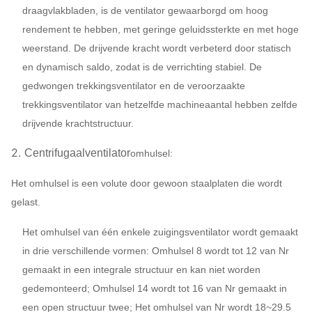
HG78
draagvlakbladen, is de ventilator gewaarborgd om hoog
Omhulsel, de kegel
rendement te hebben, met geringe geluidssterkte en met hoge
van de
weerstand. De drijvende kracht wordt verbeterd door statisch
Q235,
Luchtinham,
en dynamisch saldo, zodat is de verrichting stabiel. De
Centrifugaalventilator
systeem
SS30
gedwongen trekkingsventilator en de veroorzaakte
Configuratie
De demper van de
HG78
trekkingsventilator van hetzelfde machineaantal hebben zelfde
luchtinham
drijvende krachtstructuur.
45# st
2.
Centrifugaalventilator
omhulsel:
struct
Met 
Het omhulsel is een volute door gewoon staalplaten die wordt
Hoofdschacht
weers
gelast.
42CrM
Het omhulsel van één enkele zuigingsventilator wordt gemaakt
staa
in drie verschillende vormen: Omhulsel 8 wordt tot 12 van Nr
FAG,
Lager
gemaakt in een integrale structuur en kan niet worden
ZWZ
gedemonteerd; Omhulsel 14 wordt tot 16 van Nr gemaakt in
Het kader van de syste
een open structuur twee; Het omhulsel van Nr wordt 18~29.5
onderzoek, Knalpot, Inh