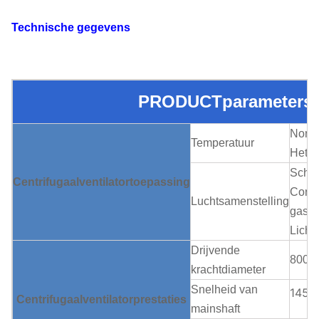
Technische gegevens
PRODUCTparameters
Norma
Temperatuur
Hete 
Schone
Centrifugaalventilatortoepassing
Corro
Luchtsamenstelling
gas, 
Licht
Drijvende
800~
krachtdiameter
Snelheid van
1450
Centrifugaalventilator
prestaties
mainshaft