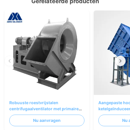
Gerelateerde producten
Robuuste roestvrijstalen
Aangepaste ho
centrifugaalventilator met primaire
ketelgeïnduceer
lucht voor industriële ketelsystemen
hittebestendig
Nu aanvragen
Nu 