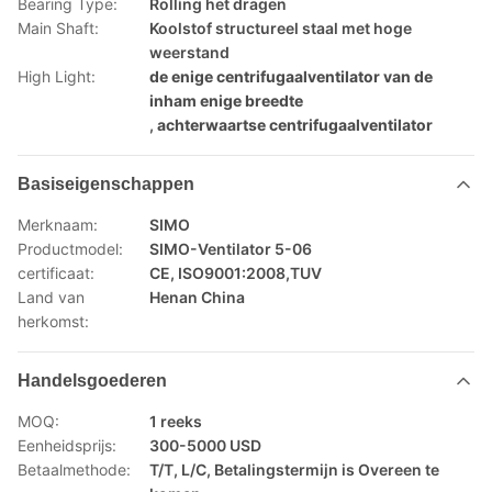
Bearing Type:
Rolling het dragen
Main Shaft:
Koolstof structureel staal met hoge
weerstand
High Light:
de enige centrifugaalventilator van de
inham enige breedte
,
achterwaartse centrifugaalventilator
Basiseigenschappen
Merknaam:
SIMO
Productmodel:
SIMO-Ventilator 5-06
certificaat:
CE, ISO9001:2008,TUV
Land van
Henan China
herkomst:
Handelsgoederen
MOQ:
1 reeks
Eenheidsprijs:
300-5000 USD
Betaalmethode:
T/T, L/C, Betalingstermijn is Overeen te