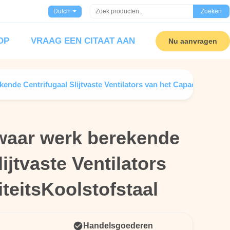
Dutch
Zoeken
OP
VRAAG EEN CITAAT AAN
Nu aanvragen
nde Centrifugaal Slijtvaste Ventilators van het CapaciteitsKool
waar werk berekende
waar werk berekende
ijtvaste Ventilators
ijtvaste Ventilators
teitsKoolstofstaal
teitsKoolstofstaal
Handelsgoederen