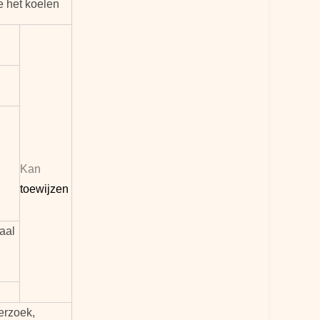
e het koelen
Kan
toewijzen
taal
erzoek,