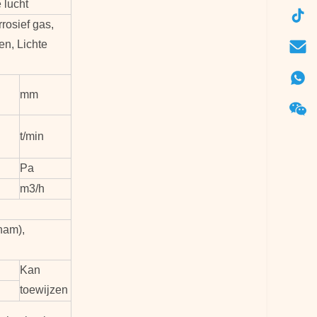
 lucht
rrosief gas,
n, Lichte
mm
t/min
Pa
m3/h
ham),
Kan
toewijzen