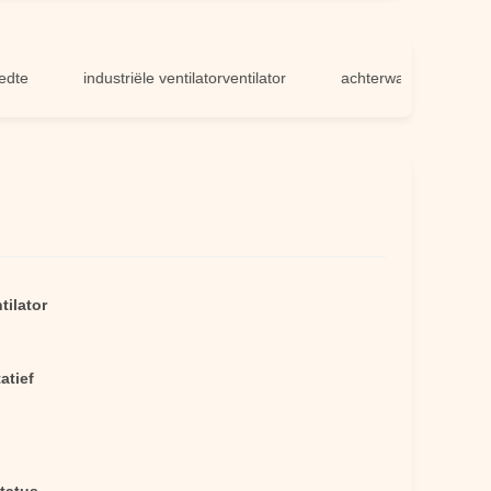
industriële ventilatorventilator
achterwaartse centrifugaalve
tilator
atief