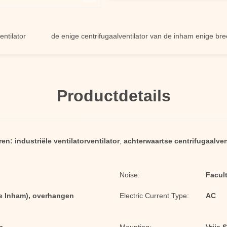
or
de enige centrifugaalventilator van de inham enige breedte
Productdetails
ren:
industriële ventilatorventilator
,
achterwaartse centrifugaalven
Noise:
Facult
ge Inham), overhangen
Electric Current Type:
AC