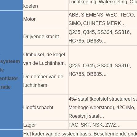
Luchtkoeling, Waterkoeling, Oli
koelen
ABB, SIEMENS, WEG, TECO,
Motor
SIMO, CHINEES MERK…
Q235, Q345, SS304, SS316,
Drijvende kracht
HG785, DB685…
t
Omhulsel, de kegel
l
systeem
van de Luchtinham,
Q235, Q345, SS304, SS316,
de
HG785, DB685…
De demper van de
entilator
luchtinham
ratie
45# staal (koolstof structureel s
Hoofdschacht
Met hoge weerstand), 42CrMo,
Roestvrij staal…
Lager
FAG, SKF, NSK, ZWZ…
Het kader van de systeembasis, Beschermende ond