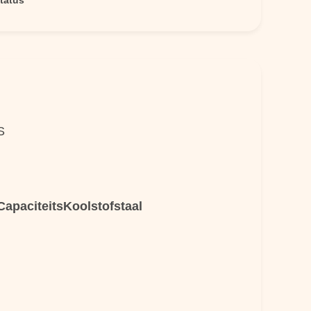
Status
S
CapaciteitsKoolstofstaal