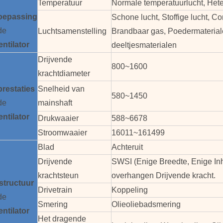
Temperatuur
Normale temperatuurlucht, Hete
oepassing
Schone lucht, Stoffige lucht, Co
de
Luchtsamenstelling
Brandbaar gas, Poedermateriale
entilator
deeltjesmaterialen
Drijvende
800~1600
krachtdiameter
prestaties
Snelheid van
580~1450
de
mainshaft
entilator
Drukwaaier
588~6678
Stroomwaaier
16011~161499
Blad
Achteruit
Drijvende
SWSI (Enige Breedte, Enige In
krachtsteun
overhangen Drijvende kracht.
structuur
Drivetrain
Koppeling
de
Smering
Olieoliebadsmering
entilator
Het dragende