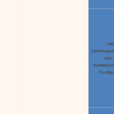
He
centrifugaa
van
Ventilatorv
Configu