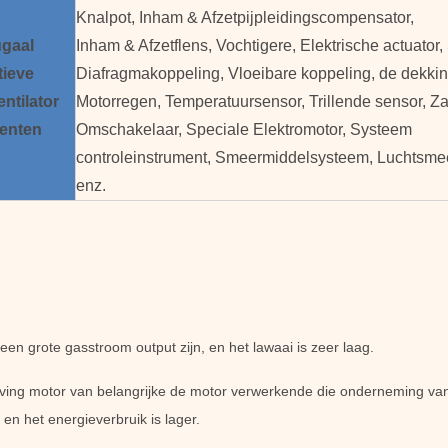
Knalpot, Inham & Afzetpijpleidingscompensator,
ugaal
Inham & Afzetflens, Vochtigere, Elektrische actuator,
tieve
Diafragmakoppeling, Vloeibare koppeling, de dekki
entilator
Motorregen, Temperatuursensor, Trillende sensor, Za
enten
Omschakelaar, Speciale Elektromotor, Systeem
controleinstrument, Smeermiddelsysteem, Luchtsme
enz.
en grote gasstroom output zijn, en het lawaai is zeer laag.
ing motor van belangrijke de motor verwerkende die onderneming van
 en het energieverbruik is lager.