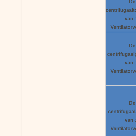
De
centrifugaal
t
van
Ventilatorv
De
centrifugaal
van
Ventilatorv
De
centrifugaal
van
Ventilatorv