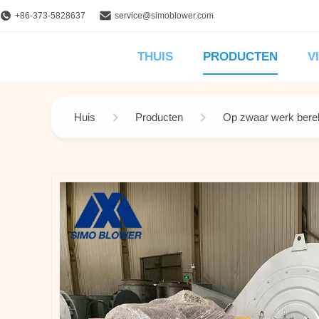
+86-373-5828637
service@simoblower.com
THUIS
PRODUCTEN
V
Huis
Producten
Op zwaar werk berek