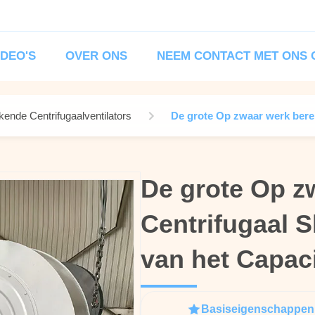
IDEO'S
OVER ONS
NEEM CONTACT MET ONS 
ende Centrifugaalventilators
De grote Op zwaar werk bereke
De grote Op z
De grote Op z
Centrifugaal Sl
Centrifugaal Sl
van het Capaci
van het Capaci
Basiseigenschappen