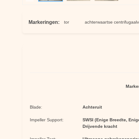
Markeringen:
industriële ventilatorventilator
achterwaartse centrifugaalventilat
Marke
Blade:
Achteruit
Impeller Support:
SWSI (Enige Breedte, Eni
Drijvende kracht