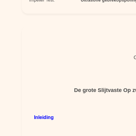
Impeller Test:
Ultrasone gebrekopsporin
De grote Slijtvaste Op 
Inleiding