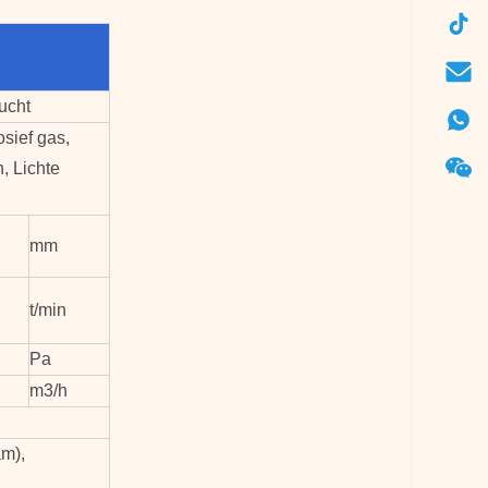
ucht
osief gas,
, Lichte
mm
t/min
Pa
m3/h
am),