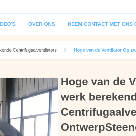
IDEO'S
OVER ONS
NEEM CONTACT MET ONS 
ende Centrifugaalventilators
Hoge van de Ventilator Op z
Hoge van de V
Hoge van de V
werk bereken
werk bereken
Centrifugaalve
Centrifugaalve
OntwerpSteen
OntwerpSteen