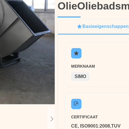
OlieOliebadsm
OlieOliebadsm
Basiseigenschappen
MERKNAAM
SIMO
CERTIFICAAT
CE, ISO9001:2008,TUV