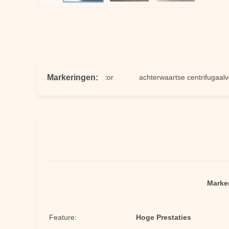
Markeringen:
ndustriële ventilatorventilator
achterwaartse centrifugaalventilat
Marke
Feature:
Hoge Prestaties