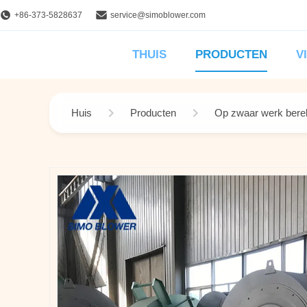
+86-373-5828637
service@simoblower.com
THUIS
PRODUCTEN
V
Huis
Producten
Op zwaar werk berek