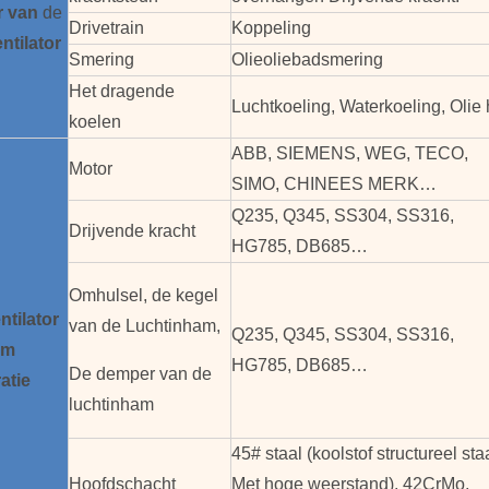
r
van
de
Drivetrain
Koppeling
ntilator
Smering
Olieoliebadsmering
Het dragende
Luchtkoeling, Waterkoeling, Olie 
koelen
ABB, SIEMENS, WEG, TECO,
Motor
SIMO, CHINEES MERK…
Q235, Q345, SS304, SS316,
Drijvende kracht
HG785, DB685…
Omhulsel, de kegel
ntilator
van de Luchtinham,
Q235, Q345, SS304, SS316,
em
HG785, DB685…
De demper van de
atie
luchtinham
45# staal (koolstof structureel sta
Hoofdschacht
Met hoge weerstand), 42CrMo,