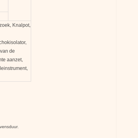
oek, Knalpot,
chokisolator,
 van de
hte aanzet,
leinstrument,
evensduur.