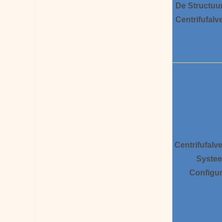
De Structuu
Centrifufalve
Centrifufalve
Syste
Configur