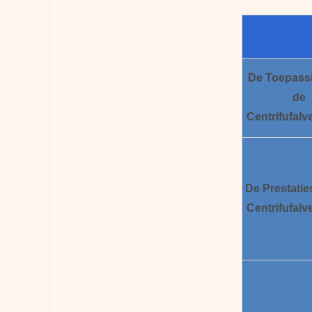
De Toepass
de
Centrifufalve
De Prestatie
Centrifufalve