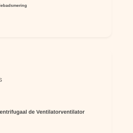
liebadsmering
S
trifugaal de Ventilatorventilator