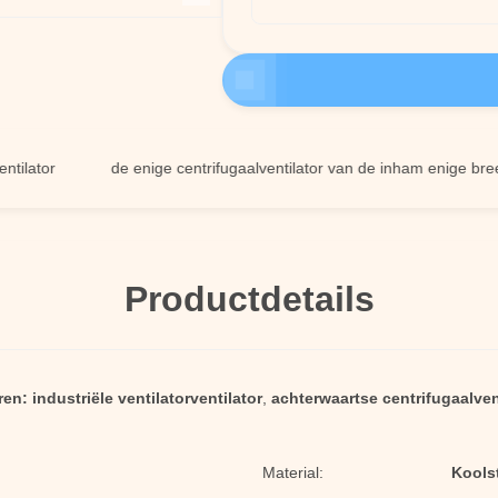
or
de enige centrifugaalventilator van de inham enige breedte
Productdetails
ren:
industriële ventilatorventilator
,
achterwaartse centrifugaalven
Material:
Koolst