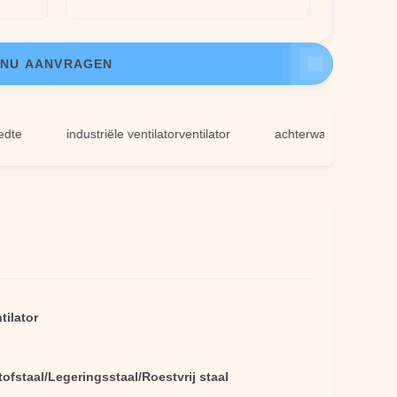
NU AANVRAGEN
industriële ventilatorventilator
achterwaartse centrifugaalve
tilator
ofstaal/Legeringsstaal/Roestvrij staal