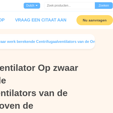
Dutch
Zoeken
OP
VRAAG EEN CITAAT AAN
Nu aanvragen
waar werk berekende Centrifugaalventilators van de OntwerpSt
entilator Op zwaar
entilator Op zwaar
de
de
ntilators van de
ntilators van de
oven de
oven de