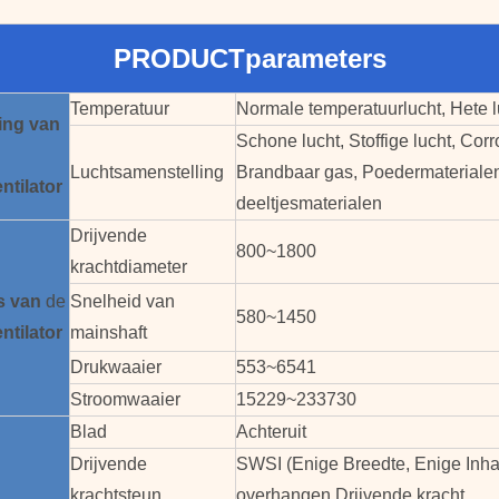
PRODUCTparameters
Temperatuur
Normale temperatuurlucht, Hete l
ing van
Schone lucht, Stoffige lucht, Corr
Luchtsamenstelling
Brandbaar gas, Poedermaterialen
ntilator
deeltjesmaterialen
Drijvende
800~1800
krachtdiameter
s
van
de
Snelheid van
580~1450
ntilator
mainshaft
Drukwaaier
553~6541
Stroomwaaier
15229~233730
Blad
Achteruit
Drijvende
SWSI (Enige Breedte, Enige Inh
krachtsteun
overhangen Drijvende kracht.