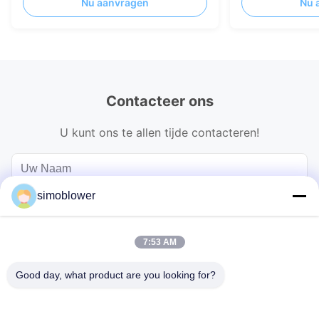
Nu aanvragen
Nu 
Contacteer ons
U kunt ons te allen tijde contacteren!
simoblower
7:53 AM
Good day, what product are you looking for?