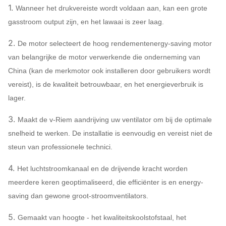
1.
Wanneer het drukvereiste wordt voldaan aan, kan een grote
Ventilatorventilator
gasstroom output zijn, en het lawaai is zeer laag.
4A
1450 ~ 2900
2.
De motor selecteert de hoog rendementenergy-saving motor
van belangrijke de motor verwerkende die onderneming van
4.5A
1450 ~ 2900
China (kan de merkmotor ook installeren door gebruikers wordt
vereist), is de kwaliteit betrouwbaar, en het energieverbruik is
5A
1450 ~ 2900
lager.
3.
Maakt de v-Riem aandrijving uw ventilator om bij de optimale
snelheid te werken. De installatie is eenvoudig en vereist niet de
steun van professionele technici.
4.
Het luchtstroomkanaal en de drijvende kracht worden
meerdere keren geoptimaliseerd, die efficiënter is en energy-
saving dan gewone groot-stroomventilators.
5.
Gemaakt van hoogte - het kwaliteitskoolstofstaal, het