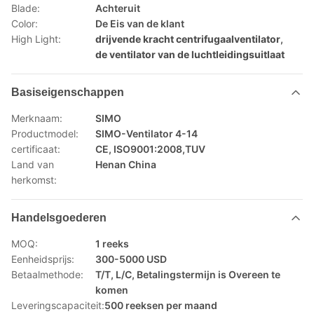
Blade:
Achteruit
Color:
De Eis van de klant
High Light:
drijvende kracht centrifugaalventilator
,
de ventilator van de luchtleidingsuitlaat
Basiseigenschappen
Merknaam:
SIMO
Productmodel:
SIMO-Ventilator 4-14
certificaat:
CE, ISO9001:2008,TUV
Land van
Henan China
herkomst:
Handelsgoederen
MOQ:
1 reeks
Eenheidsprijs:
300-5000 USD
Betaalmethode:
T/T, L/C, Betalingstermijn is Overeen te
komen
Leveringscapaciteit:
500 reeksen per maand