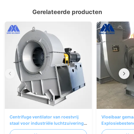
Gerelateerde producten
Centrifuge ventilator van roestvrij
Vloeibaar gemaak
staal voor industriële luchtzuivering
Explosiebestend
en ventilatiesystemen
Ventilatorventil