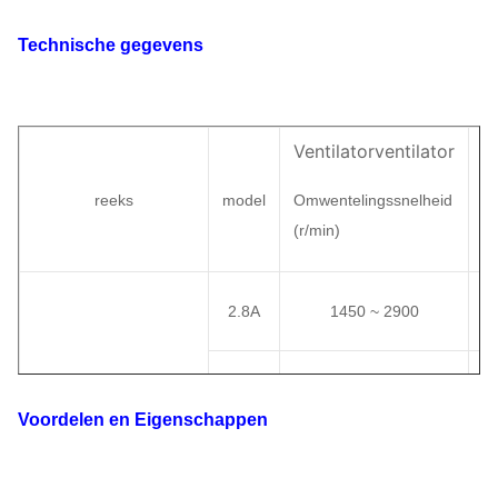
Technische gegevens
Ventilatorventilator
V
reeks
model
Omwentelingssnelheid
To
(
r/min)
(
P
2.8A
1450 ~ 2900
3.15A
1450 ~ 2900
Voordelen en Eigenschappen
3.55A
1450 ~ 2900
4-14