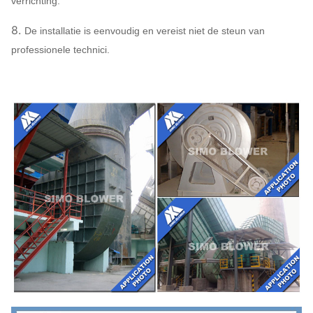
verrichting.
Facultatieve ventilator
Vloeibare koppeling, de dekking
componenten
Motorregen, Temperatuursensor,
8.
De installatie is eenvoudig en vereist niet de steun van
sensor, Zachte aanzet, Omschak
professionele technici.
Elektromotor, Systeem controlei
Smeermiddelsysteem, Luchtsme
enz.