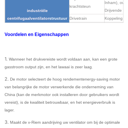
Inham), ove
krachtsteun
Drijvende kra
industriële
centrifugaalventilator
structuur
Drivetrain
Koppeling
Smering
Olieoliebads
Voordelen en Eigenschappen
Het dragende
Luchtkoeling
koelen
Olie het koe
ABB, SIEME
WEG, TECO
1.
Wanneer het drukvereiste wordt voldaan aan, kan een grote
Motor
SIMO, CHIN
gasstroom output zijn, en het lawaai is zeer laag.
MERK…
2.
De motor selecteert de hoog rendementenergy-saving motor
Q235, Q345,
van belangrijke de motor verwerkende die onderneming van
SS304, SS31
Drijvende kracht
China (kan de merkmotor ook installeren door gebruikers wordt
HG785, DB
vereist), is de kwaliteit betrouwbaar, en het energieverbruik is
Omhulsel, de kegel
lager.
van de
3.
Q235, Q345,
Maakt de v-Riem aandrijving uw ventilator om bij de optimale
industrieel
Luchtinham,