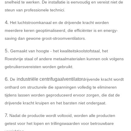
SS304, SS31
snelheid te werken. De installatie is eenvoudig en vereist niet de
centrifugaalventilator
systeem
De demper van de
HG785, DB
steun van professionele technici.
configuratie
luchtinham
4.
Het luchtstroomkanaal en de drijvende kracht worden
45# staal (ko
meerdere keren geoptimaliseerd, die efficiënter is en energy-
structureel s
saving dan gewone groot-stroomventilators.
Met hoge
Hoofdschacht
5.
Gemaakt van hoogte - het kwaliteitskoolstofstaal, het
weerstand),
Roestvrije staal of andere metaalmaterialen kunnen ook volgens
42CrMo, Roes
gebruikersvereisten worden gebruikt.
staal…
FAG, SKF, N
6.
industriële centrifugaalventilator
De
drijvende kracht wordt
Lager
ZWZ…
onthard om structurele die spanningen volledig te elimineren
de
Het kader van
systeembasis
tijdens lassen worden geproduceerd ervoor zorgen, die dat de
Beschermende onderzoek, Knal
drijvende kracht kruipen en het barsten niet ondergaat.
Afzetpijpleidingscompensator,
7.
Nadat de productie wordt voltooid, worden alle producten
Inham & Afzetflens, Vochtigere, 
getest voor het lopen en trillingswaarden voor betrouwbare
industriële centrifugaal
actuator, Schokisolator, Diafra