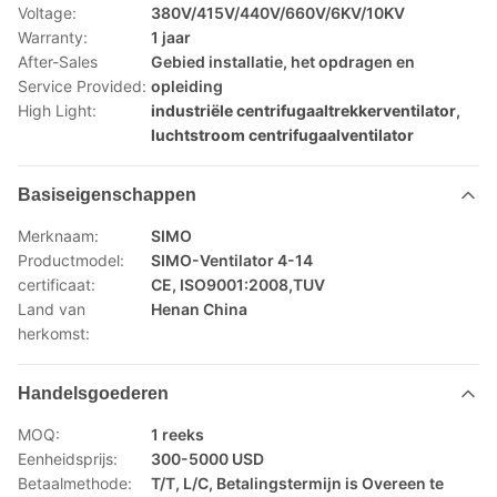
Voltage:
380V/415V/440V/660V/6KV/10KV
Warranty:
1 jaar
After-Sales
Gebied installatie, het opdragen en
Service Provided:
opleiding
High Light:
industriële centrifugaaltrekkerventilator
,
luchtstroom centrifugaalventilator
Basiseigenschappen
Merknaam:
SIMO
Productmodel:
SIMO-Ventilator 4-14
certificaat:
CE, ISO9001:2008,TUV
Land van
Henan China
herkomst:
Handelsgoederen
MOQ:
1 reeks
Eenheidsprijs:
300-5000 USD
Betaalmethode:
T/T, L/C, Betalingstermijn is Overeen te