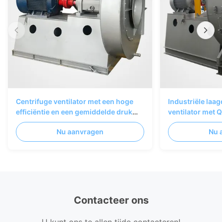
Centrifuge ventilator met een hoge
Industriële laa
efficiëntie en een gemiddelde druk
ventilator met 
voor industriële ventilatie- en
ventilatie-toep
Nu aanvragen
Nu 
stofopvangsystemen
Contacteer ons