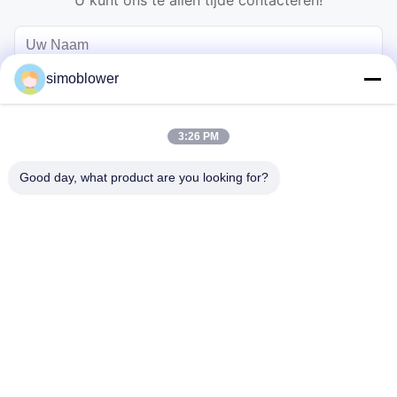
U kunt ons te allen tijde contacteren!
simoblower
3:26 PM
Good day, what product are you looking for?
Verzend
Thuis
Producten
Video's
Over ons
Fabriekstocht
Kwaliteitscontrole