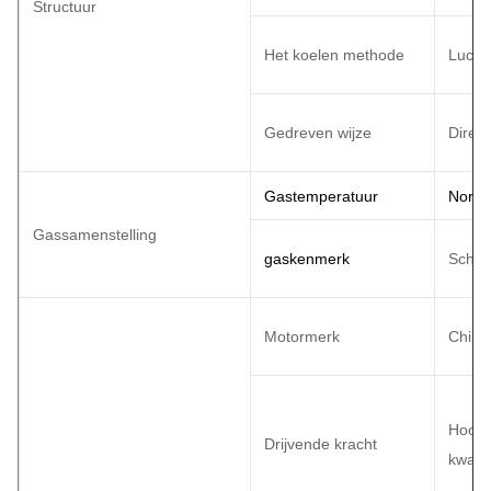
Structuur
Het koelen methode
Luchtk
Gedreven wijze
Direc
Gastemperatuur
Norma
Gassamenstelling
gas
kenmerk
Schoo
Motormerk
Chine
Hoog 
Drijvende kracht
kwalit