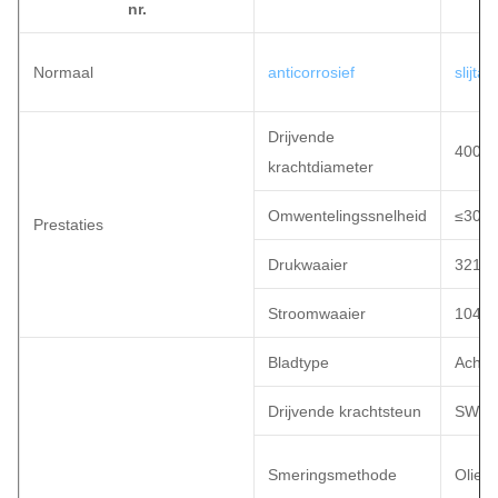
nr.
Normaal
anticorrosief
slijta
Drijvende
4003
krachtdiameter
Omwentelingssnelheid
≤300
Prestaties
Drukwaaier
3215
Stroomwaaier
1049
Bladtype
Achte
Drijvende krachtsteun
SWSI 
Smeringsmethode
Olieo