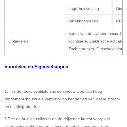
Lagerhuisvesting
Gietij
Stichtingsbouten
GB79
Kader van de systeembasis, het 
Optiedelen
vochtigere, Elektrische actuator
Zachte aanzet, Omschakelaar, Sp
Voordelen en Eigenschappen
1.This de reeks ventilators is een nieuw type van hoog
rendement industriële ventilator op het gebied van kleine stroom
en middelgrote druk.
2.The de huidige collector en de drijvende kracht voorplaat
worden verwerkt door geavanceerd het spinnen proces en