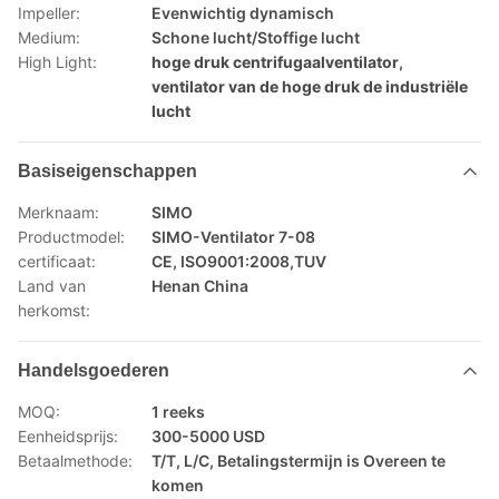
Impeller:
Evenwichtig dynamisch
Medium:
Schone lucht/Stoffige lucht
High Light:
hoge druk centrifugaalventilator
,
ventilator van de hoge druk de industriële
lucht
Basiseigenschappen
Merknaam:
SIMO
Productmodel:
SIMO-Ventilator 7-08
certificaat:
CE, ISO9001:2008,TUV
Land van
Henan China
herkomst:
Handelsgoederen
MOQ:
1 reeks
Eenheidsprijs:
300-5000 USD
Betaalmethode:
T/T, L/C, Betalingstermijn is Overeen te
komen