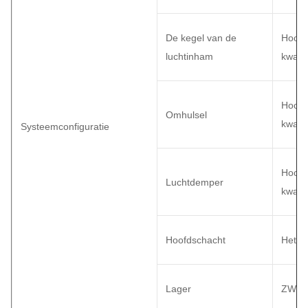
De kegel van de
Hoog 
luchtinham
kwalit
Hoog 
Omhulsel
kwalit
Systeemconfiguratie
Hoog 
Luchtdemper
kwalit
Hoofdschacht
Het ko
Lager
ZWZ, 