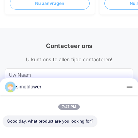
Nu aanvragen
Nu 
energiezuinig gastransport
vervoer van mat
Contacteer ons
U kunt ons te allen tijde contacteren!
simoblower
7:47 PM
Good day, what product are you looking for?