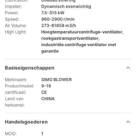
Impeller:
Dynamisch evenwichtig
Power:
7.5-315 kW
Speed:
960-2900 r/min
Air Volume:
273-81858 m3/h
High Light:
Hoogtemperatuurcentrifuge-ventilator
,
rookgastransportventilator
,
industriële centrifuge ventilator met
garantie
Basiseigenschappen
Merknaam:
SIMO BLOWER
Productmodel:
9-19
certificaat:
CE
Land van
CHINA
herkomst:
Handelsgoederen
MOQ:
1