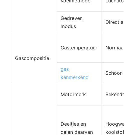
Koelmethode
Luchtkoeling,
Gedreven
Direct aang
modus
Gastemperatuur
Normaal
Gascompositie
gas
Schoon gas
kenmerkend
Motormerk
Bekende Chi
Deeltjes en
Hoogwaardi
delen daarvan
koolstofstaa