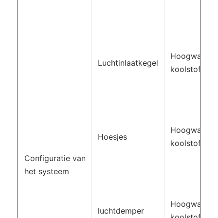
Hoogwaardi
Luchtinlaatkegel
koolstofstaa
Hoogwaardi
Hoesjes
koolstofstaa
Configuratie van
het systeem
Hoogwaardi
luchtdemper
koolstofstaa