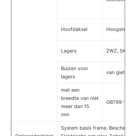
Hoofdaksel
Hoogsterke k
Lagers
ZWZ, SKF, F
Buizen voor
van gietijzer
lagers
met een
breedte van niet
GB799-1988
meer dan 15
mm
System basis frame, Beschermingss