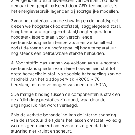
2. Volgens de prestatievereisten van de klant, op maat
gemaakt en geoptimaliseerd door CFD-technologie, is
het energieverbruik lager dan bij soortgelijke modellen.
3Voor het materiaal van de stuwring en de hoofdspoel
kiezen we hoogsterk koolstofstaal, laaggelegeerd staal,
hoogtemperatuurgelegeerd staal,hoogtemperatuur
hoogsterk legerd staal voor verschillende
werkomstandigheden temperatuur en werksnelheid,
zodat de roer en de hoofdspoel bij hoge temperatuur
nog steeds een betrouwbare sterkte behouden.
4. Voor stoffig gas kunnen we voldoen aan alle soorten
werkomstandigheden van kleine hoeveelheid stof tot
grote hoeveelheid stof. Na speciale behandeling kan de
hardheid van het bladoppervlak HRC60 ~ 70
bereiken,met een vermogen van meer dan 50 W,.
5De matige binding tussen de componenten is strak en
de afdichtingsprestaties zijn goed, waardoor de
uitgangsdruk niet wordt verlaagd.
6Na de verhitte behandeling kan de interne spanning
van de structuur die tijdens het lassen ontstaat, volledig
worden geëlimineerd om ervoor te zorgen dat de
stuwring niet kruipt en scheurt.