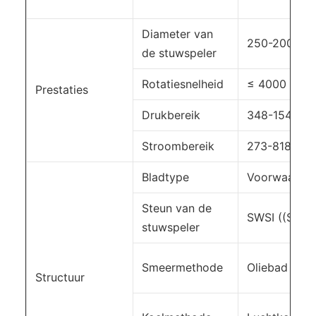
Diameter van
250-2000 
de stuwspeler
Rotatiesnelheid
≤ 4000 t/mi
Prestaties
Drukbereik
348-15425P
Stroombereik
273-81858 
Bladtype
Voorwaarts
Steun van de
SWSI ((Singl
stuwspeler
Smeermethode
Oliebad smee
Structuur