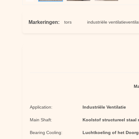
Markeringen:
edwongen ontwerpventilators
industriële ventilatieventilator
Ma
Application:
Industriële Ventilatie
Main Shaft:
Koolstof structureel staa
Bearing Cooling:
Luchtkoeling of het Door