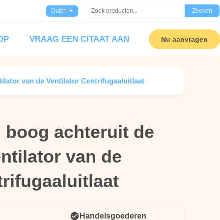
Dutch
Zoeken
OP
VRAAG EEN CITAAT AAN
Nu aanvragen
lator van de Ventilator Centrifugaaluitlaat
 boog achteruit de
 boog achteruit de
ntilator van de
ntilator van de
rifugaaluitlaat
rifugaaluitlaat
Handelsgoederen