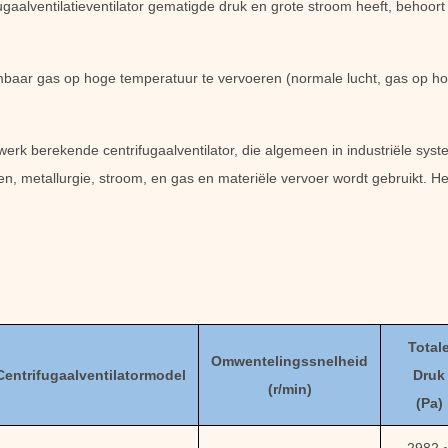
aalventilatieventilator
gematigde druk en grote stroom heeft, behoort 
baar gas op hoge temperatuur te vervoeren (normale lucht, gas op hoge
erk berekende centrifugaalventilator, die algemeen in industriële syste
 metallurgie, stroom, en gas en materiële vervoer wordt gebruikt. He
Total
Omwentelingssnelheid
Centrifugaalventilatormodel
Druk
(
r/min)
(
Pa
)