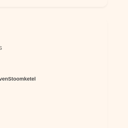
S
LevenStoomketel