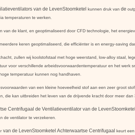
ilatieventilators van de LevenStoomketel
de
kunnen druk van
out
dia temperaturen te werken.
 van de klant, en geoptimaliseerd door CFD technologie, het energieve
 meerdere keren geoptimaliseerd, die efficiënter is en energy-saving d
hacht, zullen wij koolstofstaal met hoge weerstand, low-alloy staal, l
uur voor verschillende arbeidsvoorwaardentemperatuur en het werk sne
op hoge temperatuur kunnen nog handhaven.
idsvoorwaarden van een kleine hoeveelheid stof aan een zeer groot sto
 die kan uitbreiden het leven van de drijvende kracht door meer dan 
se Centrifugaal de Ventilatieventilator van de LevenStoomkete
 de ventilator te verzekeren.
van de LevenStoomketel Achterwaartse Centrifugaal
or
keurt een