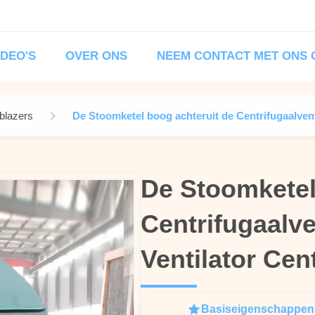
IDEO'S
OVER ONS
NEEM CONTACT MET ONS 
eblazers
De Stoomketel boog achteruit de Centrifugaalventi
De Stoomketel
De Stoomketel
Centrifugaalve
Centrifugaalve
Ventilator Cent
Ventilator Cent
Basiseigenschappen