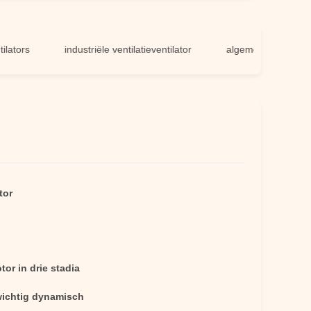
industriële ventilatieventilator
algemene ventilatieventila
tor
or in drie stadia
ichtig dynamisch