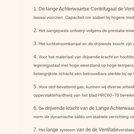
1.
De lange Achterwaartse Centrifugaal de Vent
lawaai voorzien. Capaciteit om stabiel bij hogere me
2.
Het aangepaste ontwerp volgens de prestatie-eisen
3.
Het luchtstroomkanaal en de drijvende kracht zijn
4.
Voor het materiaal van drijvende kracht en hoofdsc
legeringsstaal met hoge weerstand op hoge temperat
belangrijkste schacht een betrouwbare sterkte bij 
5.
Voor stof-bevattend gas, kunnen wij diverse arbe
oppervlaktehardheid van het blad HRC60~70 bereiken,
6.
drijvende kracht
van de Lange Achterwaart
De
norm de dynamische saldo om stabiele verrichting van
7.
lange
van de de Ventilatie
Het
systeem
ventilat