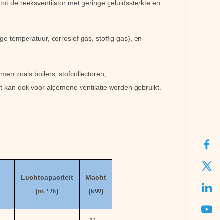
tot de reeksventilator met geringe geluidssterkte en
 temperatuur, corrosief gas, stoffig gas), en
men zoals boilers, stofcollectoren,
t kan ook voor algemene ventilatie worden gebruikt.
e
Luchtcapaciteit
Macht
(
m ³ /h
)
(kW)