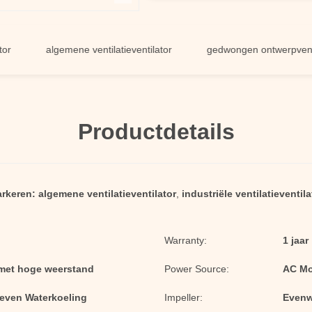
algemene ventilatieventilator
gedwongen ontwerpventilators
Productdetails
rkeren:
algemene ventilatieventilator
,
industriële ventilatieventila
Warranty:
1 jaar
l met hoge weerstand
Power Source:
AC Mot
geven Waterkoeling
Impeller:
Evenw