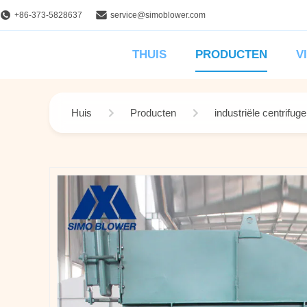
+86-373-5828637
service@simoblower.com
THUIS
PRODUCTEN
V
Huis
Producten
industriële centrifug