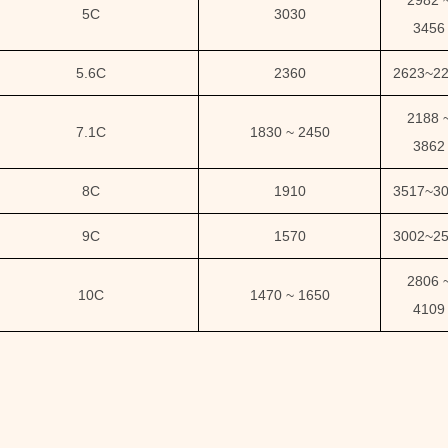
2982 
5C
3030
3456
5.6C
2360
2623
~
2
2188 
7.1C
1830 ~ 2450
3862
8C
1910
3517
~
3
9C
1570
3002
~
2
2806 
10C
1470 ~ 1650
4109