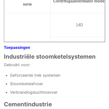
Centrifugaalventilator
model
serie
14D
Toepassingen
15D
Industriële stoomketelsystemen
Gebruikt voor:
16D
Geforceerde trek systemen
Stoomketelafvoer
Verbrandingsluchttoevoer
6-11
17D
Cementindustrie