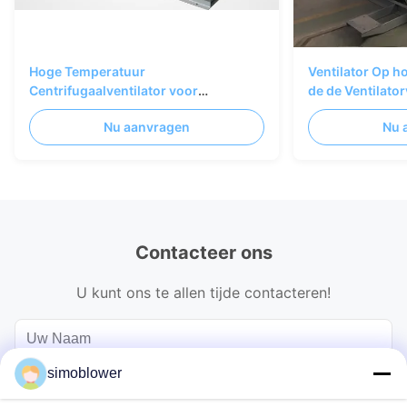
Hoge Temperatuur
Ventilator Op h
Centrifugaalventilator voor
de de Ventilator
Industriële Rookgas- en
Koolstofstaalho
Nu aanvragen
Nu 
Afvoersystemen
Centrifugaal
Contacteer ons
U kunt ons te allen tijde contacteren!
simoblower